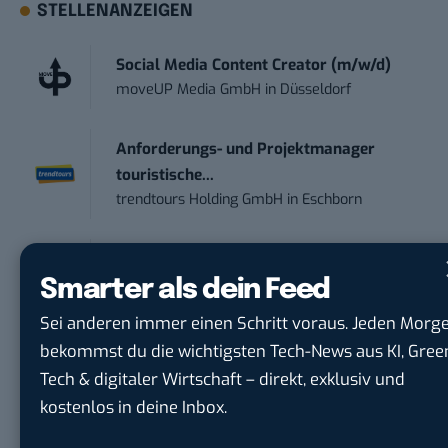
STELLENANZEIGEN
Social Media Content Creator (m/w/d)
moveUP Media GmbH
in
Düsseldorf
Anforderungs- und Projektmanager
touristische...
trendtours Holding GmbH
in
Eschborn
IT Sales & Online Marketing Manager
(m/w/...
Smarter als dein Feed
Instaffo GmbH
in
Karlsruhe
Sei anderen immer einen Schritt voraus. Jeden Morg
bekommst du die wichtigsten Tech-News aus KI, Gree
Marketing Manager – Content
Tech & digitaler Wirtschaft – direkt, exklusiv und
Marketing /...
kostenlos in deine Inbox.
Acura Fachklinik GmbH
in
Albstadt