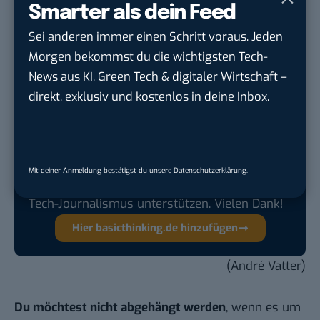
Smarter als dein Feed
Inhalten wie Bildern, die Kindesmissbrauch,
Vergewaltigung oder Zooerastie zeigen.“
Sei anderen immer einen Schritt voraus. Jeden
Morgen bekommst du die wichtigsten Tech-
News aus KI, Green Tech & digitaler Wirtschaft –
direkt, exklusiv und kostenlos in deine Inbox.
Google lässt dich jetzt selbst bestimmen,
welche Quellen du in der Suche häufiger
siehst. Mit zwei schnellen Klicks kannst du
BASIC thinking kostenlos als bevorzugte
Mit deiner Anmeldung bestätigst du unsere
Datenschutzerklärung
.
Quelle hinzufügen und damit unabhängigen
Tech-Journalismus unterstützen. Vielen Dank!
Hier basicthinking.de hinzufügen
(André Vatter)
Du möchtest nicht abgehängt werden
, wenn es um