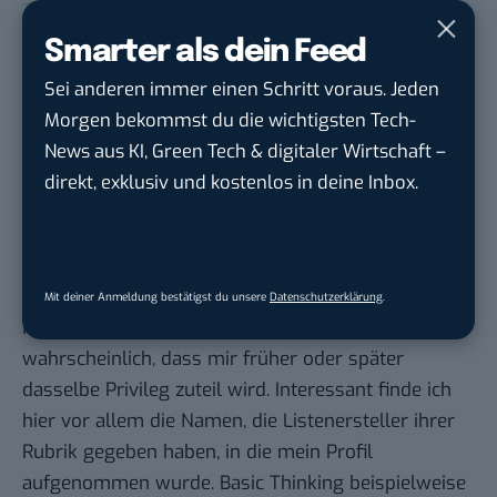
Smarter als dein Feed
Sei anderen immer einen Schritt voraus. Jeden
Morgen bekommst du die wichtigsten Tech-
News aus KI, Green Tech & digitaler Wirtschaft –
direkt, exklusiv und kostenlos in deine Inbox.
In der vorhin besprochenen Übersicht findet sich
der Link „Lists following you“. Da ich jeden Twitter-
Mit deiner Anmeldung bestätigst du unsere
Datenschutzerklärung
.
Nutzer in Listen integrieren kann, ist es mehr als
wahrscheinlich, dass mir früher oder später
dasselbe Privileg zuteil wird. Interessant finde ich
hier vor allem die Namen, die Listenersteller ihrer
Rubrik gegeben haben, in die mein Profil
aufgenommen wurde. Basic Thinking beispielweise