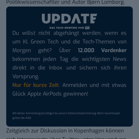
Politikwissenschaftler und Autor
Bjørn Lomborg
.
Du willst nicht abgehängt werden, wenn es
um KI, Green Tech und die Tech-Themen von
Morgen geht? Über
12.000 Vordenker
bekommen jeden Tag die wichtigsten News
direkt in die Inbox und sichern sich ihren
Vorsprung.
Nur für kurze Zeit:
Anmelden und mit etwas
Glück Apple AirPods gewinnen!
Mit deiner Anmeldung bestätigst du unsere
Datenschutzerklärung
. Beim Gewinnspiel
gelten die
AGB
.
Zeitgleich zur Diskussion in Kopenhagen können