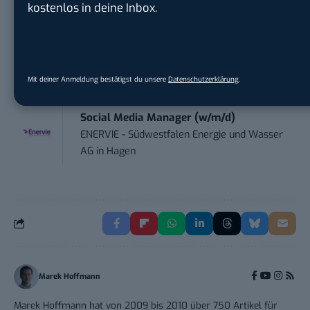
Ennepetal
kostenlos in deine Inbox.
Digital Forensic Analyst (f/m/d)
ZEISS
in
Oberkochen (Baden-Württemberg),
München
Mit deiner Anmeldung bestätigst du unsere
Datenschutzerklärung
.
Social Media Manager (w/m/d)
ENERVIE - Südwestfalen Energie und Wasser
AG
in
Hagen
Marek Hoffmann
Marek Hoffmann hat von 2009 bis 2010 über 750 Artikel für