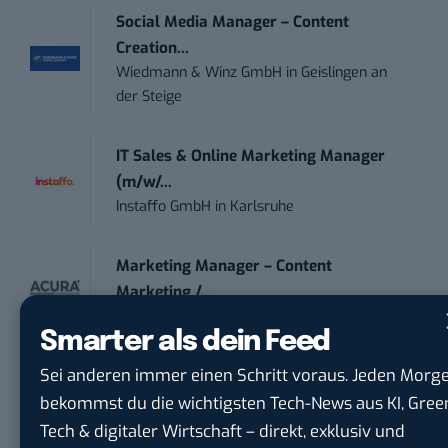
Social Media Manager – Content
Creation...
Wiedmann & Winz GmbH
in
Geislingen an
der Steige
IT Sales & Online Marketing Manager
(m/w/...
Instaffo GmbH
in
Karlsruhe
Marketing Manager – Content
Marketing /...
Acura Fachklinik GmbH
in
Albstadt
Smarter als dein Feed
Sei anderen immer einen Schritt voraus. Jeden Morg
Content Marketing Specialist Product &
bekommst du die wichtigsten Tech-News aus KI, Gree
Te...
Ferdinand Bilstein GmbH & Co. KG
in
Tech & digitaler Wirtschaft – direkt, exklusiv und