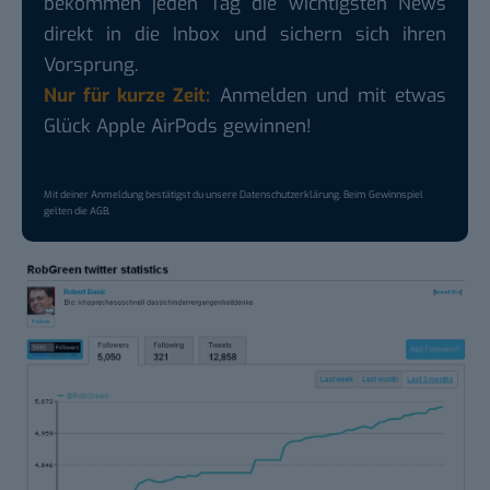
bekommen jeden Tag die wichtigsten News
direkt in die Inbox und sichern sich ihren
Vorsprung.
Nur für kurze Zeit:
Anmelden und mit etwas
Glück Apple AirPods gewinnen!
Mit deiner Anmeldung bestätigst du unsere
Datenschutzerklärung
. Beim Gewinnspiel
gelten die
AGB
.