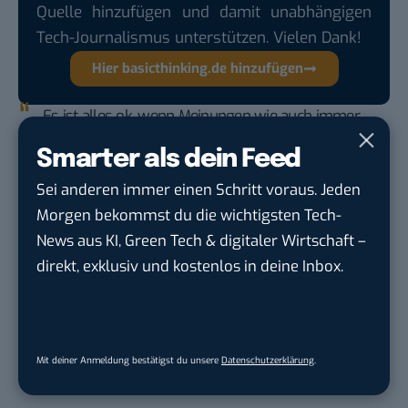
Quelle hinzufügen und damit unabhängigen
Tech-Journalismus unterstützen. Vielen Dank!
Hier basicthinking.de hinzufügen
Es ist alles ok, wenn Meinungen wie auch immer
geäußert werden, solange sie nicht zu persönlich
Smarter als dein Feed
unter der Gürtellinie gehalten werden. Das hat
nichts damit zu tun, ob man mit den Taten eines
Sei anderen immer einen Schritt voraus. Jeden
Mitmenschen einverstanden ist, sondern wie
Morgen bekommst du die wichtigsten Tech-
man Mitmenschen prinzipiell aus sich heraus
News aus KI, Green Tech & digitaler Wirtschaft –
gegenübersteht. Demnach, übertreibt es bitte mit
direkt, exklusiv und kostenlos in deine Inbox.
den Limits des zivilen Umgangs miteinander
nicht, wäre entgegenkommend.
Aktuelle Follower-Anzahl @robgreen:
Mit deiner Anmeldung bestätigst du unsere
Datenschutzerklärung
.
(André Vatter)