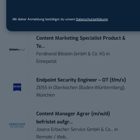
Marketing Manager – Content
Marketing /...
Acura Fachklinik GmbH
in
Albstadt
Mit deiner Anmeldung bestätigst du unsere
Datenschutzerklärung
.
Content Marketing Specialist Product &
Te...
Ferdinand Bilstein GmbH & Co. KG
in
Ennepetal
Endpoint Security Engineer – OT (f/m/x)
ZEISS
in
Oberkochen (Baden-Württemberg),
München
Content Manager Agrar (m/w/d)
befristet aufgr...
Josera Erbacher Service GmbH & Co...
in
Remote / Mob...