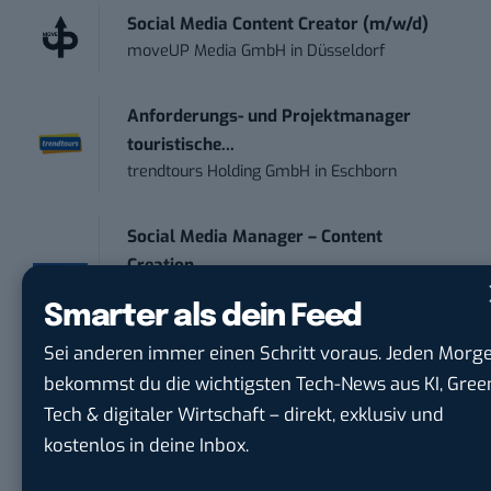
Social Media Content Creator (m/w/d)
moveUP Media GmbH
in
Düsseldorf
Anforderungs- und Projektmanager
touristische...
trendtours Holding GmbH
in
Eschborn
Social Media Manager – Content
Creation...
Wiedmann & Winz GmbH
in
Geislingen an
Smarter als dein Feed
der Steige
Sei anderen immer einen Schritt voraus. Jeden Morg
bekommst du die wichtigsten Tech-News aus KI, Gree
IT Sales & Online Marketing Manager
(m/w/...
Tech & digitaler Wirtschaft – direkt, exklusiv und
Instaffo GmbH
in
Karlsruhe
kostenlos in deine Inbox.