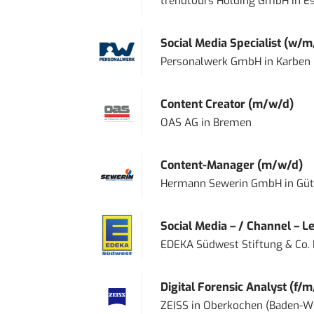
trendtours Holding GmbH
in
E
Social Media Specialist (w/m
Personalwerk GmbH
in
Karben
Content Creator (m/w/d)
OAS AG
in
Bremen
Content-Manager (m/w/d)
Hermann Sewerin GmbH
in
Güt
Social Media – / Channel – Lea
EDEKA Südwest Stiftung & Co.
Digital Forensic Analyst (f/m
ZEISS
in
Oberkochen (Baden-W