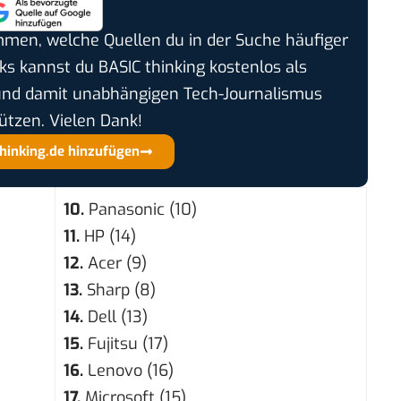
timmen, welche Quellen du in der Suche häufiger
cks kannst du BASIC thinking kostenlos als
und damit unabhängigen Tech-Journalismus
ützen. Vielen Dank!
thinking.de hinzufügen
10.
Panasonic (10)
11.
HP (14)
12.
Acer (9)
13.
Sharp (8)
14.
Dell (13)
15.
Fujitsu (17)
16.
Lenovo (16)
17.
Microsoft (15)