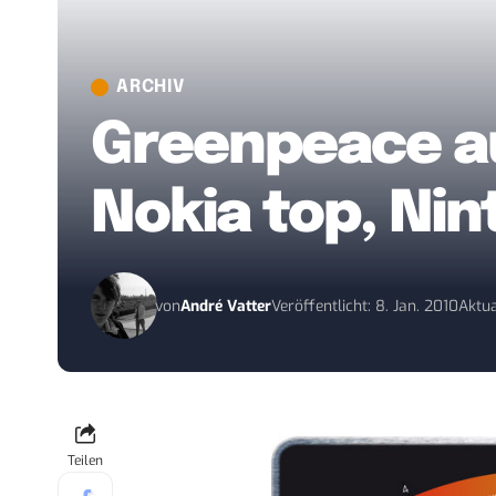
ARCHIV
Greenpeace au
Nokia top, Nin
von
André Vatter
Veröffentlicht: 8. Jan. 2010
Aktua
Teilen