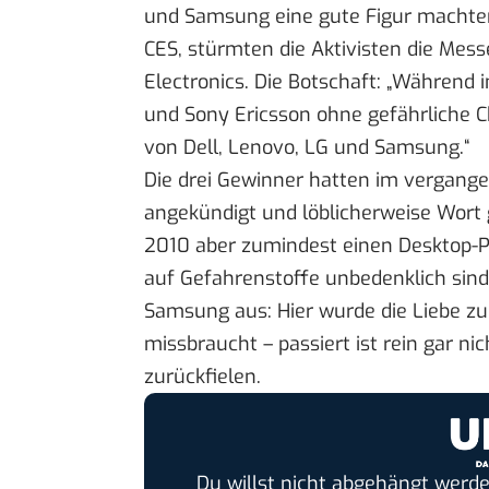
und Samsung
eine gute Figur
machten
CES
, stürmten die Aktivisten die Mes
Electronics
. Die Botschaft: „Während 
und Sony Ericsson ohne gefährliche C
von Dell, Lenovo, LG und Samsung.“
Die drei Gewinner hatten im vergang
angekündigt und löblicherweise Wort g
2010 aber zumindest einen Desktop-P
auf Gefahrenstoffe unbedenklich sind.
Samsung aus: Hier wurde die Liebe z
missbraucht – passiert ist rein gar ni
zurückfielen.
Du willst nicht abgehängt werde