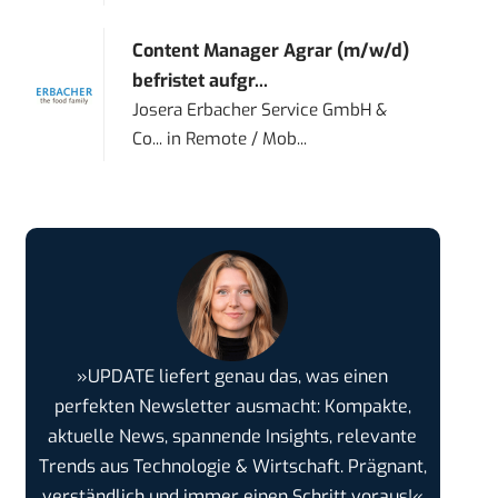
Content Manager Agrar (m/w/d)
befristet aufgr...
Josera Erbacher Service GmbH &
Co...
in
Remote / Mob...
»UPDATE liefert genau das, was einen
perfekten Newsletter ausmacht: Kompakte,
aktuelle News, spannende Insights, relevante
Trends aus Technologie & Wirtschaft. Prägnant,
verständlich und immer einen Schritt voraus!«