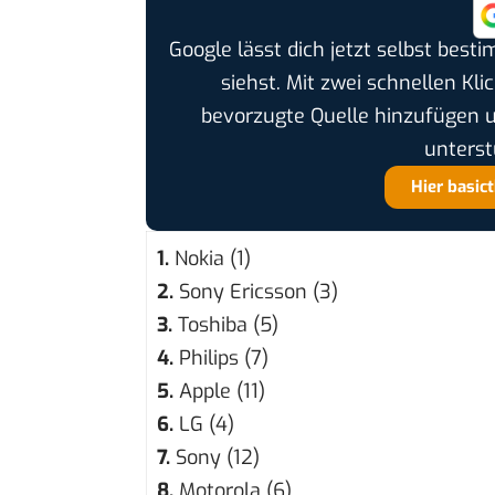
Google lässt dich jetzt selbst bes
siehst. Mit zwei schnellen Kli
bevorzugte Quelle hinzufügen 
unterst
Hier basic
1.
Nokia (1)
2.
Sony Ericsson (3)
3.
Toshiba (5)
4.
Philips (7)
5.
Apple (11)
6.
LG (4)
7.
Sony (12)
8.
Motorola (6)