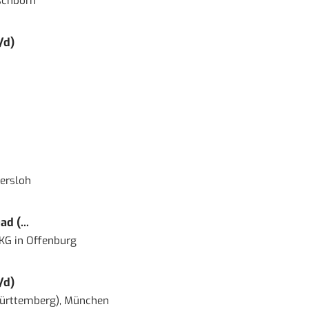
schborn
/d)
ersloh
d (...
 KG
in
Offenburg
/d)
ürttemberg), München