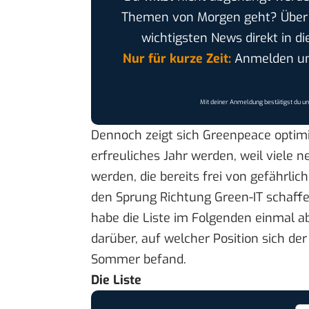
Themen von Morgen geht? Übe
wichtigsten News direkt in di
Nur für kurze Zeit:
Anmelden und
Mit deiner Anmeldung bestätigst du u
Dennoch zeigt sich Greenpeace optimist
erfreuliches Jahr werden, weil viele
werden, die bereits frei von gefährlic
den Sprung Richtung Green-IT schaffe,
habe die
Liste
im Folgenden einmal ab
darüber, auf welcher Position sich de
Sommer befand.
Die Liste