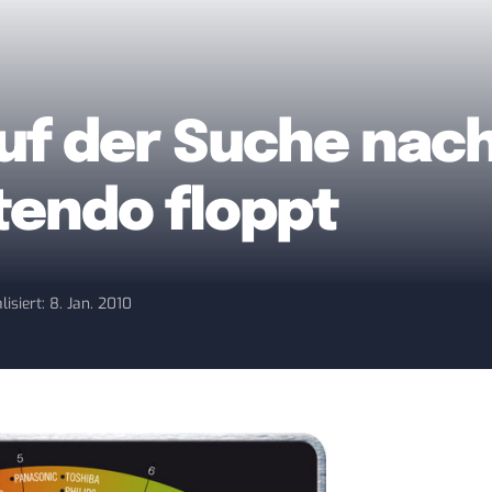
f der Suche nach
tendo floppt
lisiert: 8. Jan. 2010