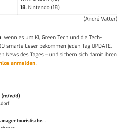
18.
Nintendo (18)
(André Vatter)
n
, wenn es um KI, Green Tech und die Tech-
00 smarte Leser bekommen jeden Tag UPDATE,
en News des Tages – und sichern sich damit ihren
enlos anmelden.
r (m/w/d)
ldorf
nager touristische...