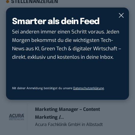
STELLENANZEIGEN
Social Media Content Creator (m/w/d)
Smarter als dein Feed
moveUP Media GmbH
in
Düsseldorf
Sei anderen immer einen Schritt voraus. Jeden
Morgen bekommst du die wichtigsten Tech-
Anforderungs- und Projektmanager
News aus KI, Green Tech & digitaler Wirtschaft –
touristische...
direkt, exklusiv und kostenlos in deine Inbox.
trendtours Holding GmbH
in
Eschborn
IT Sales & Online Marketing Manager
(m/w/...
Mit deiner Anmeldung bestätigst du unsere
Datenschutzerklärung
.
Instaffo GmbH
in
Karlsruhe
Marketing Manager – Content
Marketing /...
Acura Fachklinik GmbH
in
Albstadt