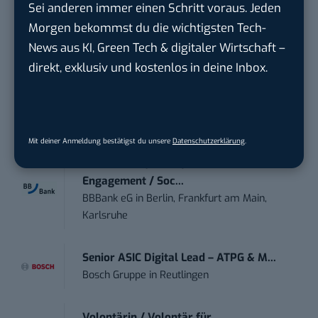
Anforderungs- und Projektmanager
Sei anderen immer einen Schritt voraus. Jeden
touristische...
Morgen bekommst du die wichtigsten Tech-
trendtours Holding GmbH
in
Eschborn
News aus KI, Green Tech & digitaler Wirtschaft –
direkt, exklusiv und kostenlos in deine Inbox.
Werkstudent (m/w/d) im Bereich
Webdesign &amp...
ALFIX GmbH
in
Großschirma bei Freiberg
Mit deiner Anmeldung bestätigst du unsere
Datenschutzerklärung
.
Mitarbeiter (m/w/d) Customer
Engagement / Soc...
BBBank eG
in
Berlin, Frankfurt am Main,
Karlsruhe
Senior ASIC Digital Lead – ATPG & M...
Bosch Gruppe
in
Reutlingen
Volontärin / Volontär für