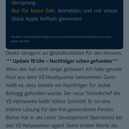
Vorsprung.
Nur für kurze Zeit:
Anmelden und mit etwas
Glück Apple AirPods gewinnen!
Mit deiner Anmeldung bestätigst du unsere
Datenschutzerklärung
. Beim Gewinnspiel
gelten die
AGB
.
Danke übrigens an
@netzfeuilleton
für den Hinweis.
*** Update 19 Uhr – Nachfolger schon gefunden***
Wow, das hat nicht lange gedauert. Ich habe gerade
Post aus dem VZ-Headquarter bekommen. Darin
heißt es, dass bereits ein Nachfolger für Jodok
Batlogg gefunden wurde. Der neue Technikchef der
VZ-Netzwerke heißt Volker Schmidt. Er ist eine
interne Lösung für den frei gewordenen Posten.
Bisher hat er als Leiter Development Operations bei
den VZ Netzwerken agiert. Seine ersten Worte als