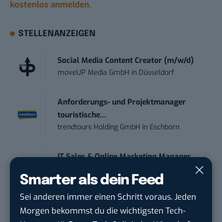
kostenlos anmelden.
STELLENANZEIGEN
Social Media Content Creator (m/w/d)
moveUP Media GmbH
in
Düsseldorf
Anforderungs- und Projektmanager
touristische...
trendtours Holding GmbH
in
Eschborn
IT Sales & Online Marketing Manager
(m/w/...
Smarter als dein Feed
Instaffo GmbH
in
Karlsruhe
Sei anderen immer einen Schritt voraus. Jeden
Morgen bekommst du die wichtigsten Tech-
Marketing Manager – Content