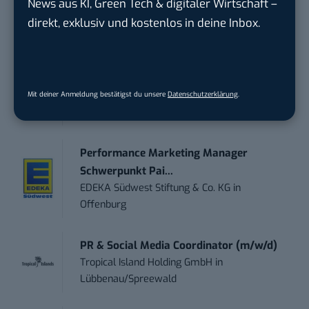
News aus KI, Green Tech & digitaler Wirtschaft –
Marketing /...
Acura Fachklinik GmbH
in
Albstadt
direkt, exklusiv und kostenlos in deine Inbox.
Content Marketing Specialist Product &
Te...
Ferdinand Bilstein GmbH & Co. KG
in
Mit deiner Anmeldung bestätigst du unsere
Datenschutzerklärung
.
Ennepetal
Performance Marketing Manager
Schwerpunkt Pai...
EDEKA Südwest Stiftung & Co. KG
in
Offenburg
PR & Social Media Coordinator (m/w/d)
Tropical Island Holding GmbH
in
Lübbenau/Spreewald