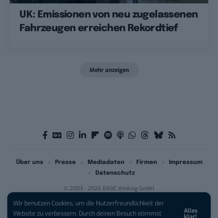
UK: Emissionen von neu zugelassenen
Fahrzeugen erreichen Rekordtief
Mehr anzeigen
Über uns
Presse
Mediadaten
Firmen
Impressum
Datenschutz
© 2003 - 2026 BASIC thinking GmbH
Wir benutzen Cookies, um die Nutzerfreundlichkeit der
Alles
iPhone 17 Pro sichern:
Für 1 € +
Website zu verbessern. Durch deinen Besuch stimmst
klar!