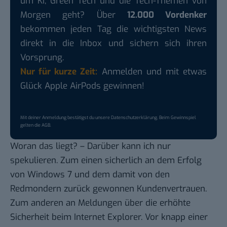
um KI, Green Tech und die Tech-Themen von
Morgen geht? Über
12.000 Vordenker
bekommen jeden Tag die wichtigsten News
direkt in die Inbox und sichern sich ihren
Vorsprung.
Nur für kurze Zeit:
Anmelden und mit etwas
Glück Apple AirPods gewinnen!
Mit deiner Anmeldung bestätigst du unsere
Datenschutzerklärung
. Beim Gewinnspiel
gelten die
AGB
.
Woran das liegt? – Darüber kann ich nur
spekulieren. Zum einen sicherlich an dem
Erfolg
von Windows 7
und dem damit von den
Redmondern zurück gewonnen Kundenvertrauen.
Zum anderen an Meldungen über die erhöhte
Sicherheit beim Internet Explorer. Vor knapp einer