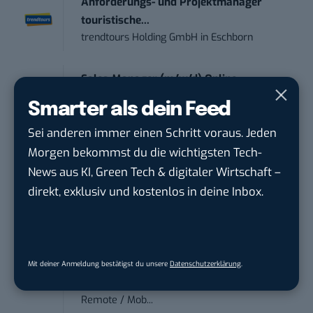
Anforderungs- und Projektmanager
touristische...
trendtours Holding GmbH
in
Eschborn
Sales-Manager (m/w/d) Online-
Marketing
Smarter als dein Feed
.wtv Württemberger Medien GmbH & ...
in
Heilbronn, F...
Sei anderen immer einen Schritt voraus. Jeden
Morgen bekommst du die wichtigsten Tech-
News aus KI, Green Tech & digitaler Wirtschaft –
Endpoint Security Engineer – OT (f/m/x)
ZEISS
in
Oberkochen (Baden-Württemberg),
direkt, exklusiv und kostenlos in deine Inbox.
München
Content Manager Agrar (m/w/d)
befristet aufgr...
Mit deiner Anmeldung bestätigst du unsere
Datenschutzerklärung
.
Josera Erbacher Service GmbH & Co...
in
Remote / Mob...