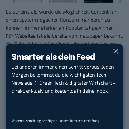
Es scheint, als würde die Möglichkeit, Content für
einen später möglichen Konsum markieren zu
können, immer stärker an Popularität gewinnen.
Für Websites ist sie bereits von
Instapaper
bekannt,
YouTube führt sie für Videos ein und vor Kurzem
hatte ich auch darüber berichtet, dass mit
AdKeeper
Smarter als dein Feed
so etwas bald auch bei Werbung möglich sein soll.
Sei anderen immer einen Schritt voraus. Jeden
Interessanter Trend…
Morgen bekommst du die wichtigsten Tech-
News aus KI, Green Tech & digitaler Wirtschaft –
direkt, exklusiv und kostenlos in deine Inbox.
Google lässt dich jetzt selbst bestimmen,
welche Quellen du in der Suche häufiger
siehst. Mit zwei schnellen Klicks kannst du
BASIC thinking kostenlos als bevorzugte
Mit deiner Anmeldung bestätigst du unsere
Datenschutzerklärung
.