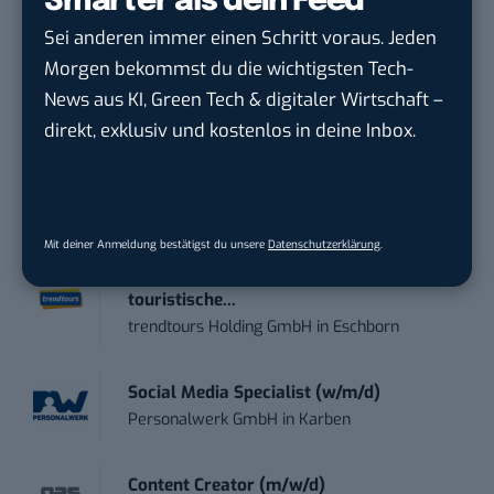
Smarter als dein Feed
damit ihren Vorsprung.
Hier kannst du dich
Sei anderen immer einen Schritt voraus. Jeden
kostenlos anmelden.
Morgen bekommst du die wichtigsten Tech-
News aus KI, Green Tech & digitaler Wirtschaft –
STELLENANZEIGEN
direkt, exklusiv und kostenlos in deine Inbox.
Social Media Content Creator (m/w/d)
moveUP Media GmbH
in
Düsseldorf
Mit deiner Anmeldung bestätigst du unsere
Datenschutzerklärung
.
Anforderungs- und Projektmanager
touristische...
trendtours Holding GmbH
in
Eschborn
Social Media Specialist (w/m/d)
Personalwerk GmbH
in
Karben
Content Creator (m/w/d)