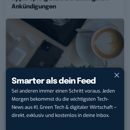
Ankündigungen
Smarter als dein Feed
TECH
Sei anderen immer einen Schritt voraus. Jeden
iOS 13.3 und iPad OS 13.3: Die neuen
Morgen bekommst du die wichtigsten Tech-
Funktionen im Überblick
News aus KI, Green Tech & digitaler Wirtschaft –
direkt, exklusiv und kostenlos in deine Inbox.