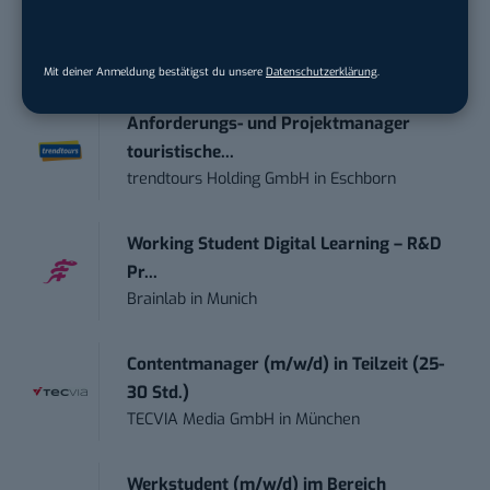
Social Media Content Creator (m/w/d)
moveUP Media GmbH
in
Düsseldorf
Mit deiner Anmeldung bestätigst du unsere
Datenschutzerklärung
.
Anforderungs- und Projektmanager
touristische...
trendtours Holding GmbH
in
Eschborn
Working Student Digital Learning – R&D
Pr...
Brainlab
in
Munich
Contentmanager (m/w/d) in Teilzeit (25-
30 Std.)
TECVIA Media GmbH
in
München
Werkstudent (m/w/d) im Bereich