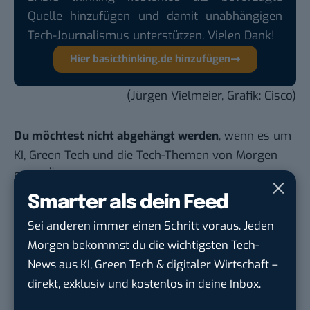
Quelle hinzufügen und damit unabhängigen
Tech-Journalismus unterstützen. Vielen Dank!
Hier basicthinking.de hinzufügen
(Jürgen Vielmeier, Grafik: Cisco)
Du möchtest nicht abgehängt werden
, wenn es um
KI, Green Tech und die Tech-Themen von Morgen
geht? Über 12.000 smarte Leser bekommen jeden
Tag UPDATE, unser Tech-Briefing mit den
Smarter als dein Feed
wichtigsten News des Tages – und sichern sich
Sei anderen immer einen Schritt voraus. Jeden
damit ihren Vorsprung.
Hier kannst du dich
Morgen bekommst du die wichtigsten Tech-
kostenlos anmelden.
News aus KI, Green Tech & digitaler Wirtschaft –
direkt, exklusiv und kostenlos in deine Inbox.
STELLENANZEIGEN