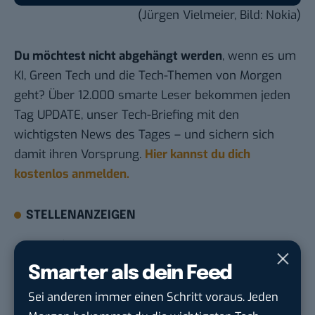
(Jürgen Vielmeier, Bild: Nokia)
Du möchtest nicht abgehängt werden
, wenn es um
KI, Green Tech und die Tech-Themen von Morgen
geht? Über 12.000 smarte Leser bekommen jeden
Tag UPDATE, unser Tech-Briefing mit den
wichtigsten News des Tages – und sichern sich
damit ihren Vorsprung.
Hier kannst du dich
kostenlos anmelden.
STELLENANZEIGEN
Social Media Content Creator (m/w/d)
moveUP Media GmbH
in
Düsseldorf
Smarter als dein Feed
Sei anderen immer einen Schritt voraus. Jeden
Anforderungs- und Projektmanager