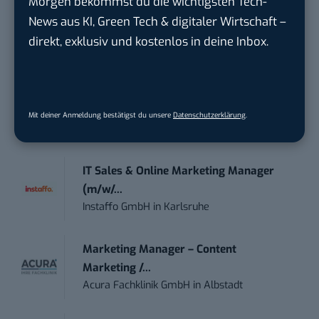
Morgen bekommst du die wichtigsten Tech-
touristische...
News aus KI, Green Tech & digitaler Wirtschaft –
trendtours Holding GmbH
in
Eschborn
direkt, exklusiv und kostenlos in deine Inbox.
Social Media Manager – Content
Creation...
Wiedmann & Winz GmbH
in
Geislingen an
Mit deiner Anmeldung bestätigst du unsere
Datenschutzerklärung
.
der Steige
IT Sales & Online Marketing Manager
(m/w/...
Instaffo GmbH
in
Karlsruhe
Marketing Manager – Content
Marketing /...
Acura Fachklinik GmbH
in
Albstadt