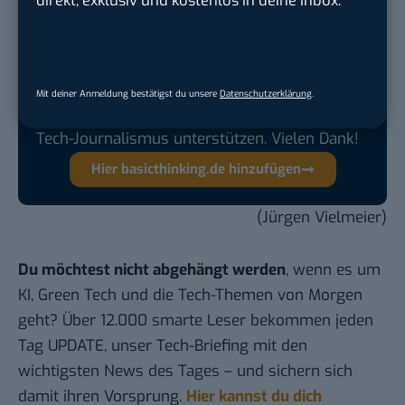
Google lässt dich jetzt selbst bestimmen,
welche Quellen du in der Suche häufiger
siehst. Mit zwei schnellen Klicks kannst du
BASIC thinking kostenlos als bevorzugte
Mit deiner Anmeldung bestätigst du unsere
Datenschutzerklärung
.
Quelle hinzufügen und damit unabhängigen
Tech-Journalismus unterstützen. Vielen Dank!
Hier basicthinking.de hinzufügen
(Jürgen Vielmeier)
Du möchtest nicht abgehängt werden
, wenn es um
KI, Green Tech und die Tech-Themen von Morgen
geht? Über 12.000 smarte Leser bekommen jeden
Tag UPDATE, unser Tech-Briefing mit den
wichtigsten News des Tages – und sichern sich
damit ihren Vorsprung.
Hier kannst du dich