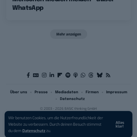
WhatsApp
Mehr anzeigen
Über uns
Presse
Mediadaten
Firmen
Impressum
Datenschutz
© 2003 - 2026 BASIC thinking GmbH
Wir benutzen Cookies, um die Nutzerfreundlichkeit der
Alles
iPhone 17 Pro sichern:
Für 1 € +
Website zu verbessern. Durch deinen Besuch stimmst
klar!
200 € Hardware-Bonus!
du dem
Datenschutz
zu.