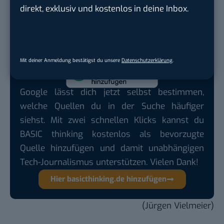
direkt, exklusiv und kostenlos in deine Inbox.
die zwischen den Welten vermitteln. Dann könnten
auch Blogger irgendwann einmal das Stück von
dem Werbekuchen abbekommen, der ihnen zusteht.
Mit deiner Anmeldung bestätigst du unsere
Datenschutzerklärung
.
Google lässt dich jetzt selbst bestimmen,
welche Quellen du in der Suche häufiger
siehst. Mit zwei schnellen Klicks kannst du
BASIC thinking kostenlos als bevorzugte
Quelle hinzufügen und damit unabhängigen
Tech-Journalismus unterstützen. Vielen Dank!
Hier basicthinking.de hinzufügen
(Jürgen Vielmeier)