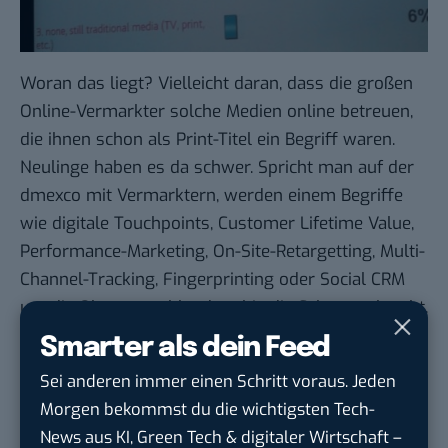
Woran das liegt? Vielleicht daran, dass die großen
Online-Vermarkter solche Medien online betreuen,
die ihnen schon als Print-Titel ein Begriff waren.
Neulinge haben es da schwer. Spricht man auf der
dmexco mit Vermarktern, werden einem Begriffe
wie digitale Touchpoints, Customer Lifetime Value,
Performance-Marketing, On-Site-Retargetting, Multi-
Channel-Tracking, Fingerprinting oder Social CRM
um die Ohren geschleudert, bis die Schwarte kracht.
Ich hab für dieses Mal die Waffen gestreckt, und ich
Smarter als dein Feed
hatte nur die Aufgabe, etwas zu schreiben, nicht,
Sei anderen immer einen Schritt voraus. Jeden
unser Blog zu vermarkten. Es wird ein langer
Morgen bekommst du die wichtigsten Tech-
Kampf werden und wir stehen immer noch an
News aus KI, Green Tech & digitaler Wirtschaft –
seinem Anfang. Was wir brauchen, sind Übersetzer,