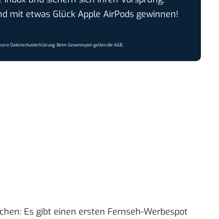
 mit etwas Glück Apple AirPods gewinnen!
nsere
Datenschutzerklärung
. Beim Gewinnspiel gelten die
AGB
.
echen: Es gibt einen ersten Fernseh-Werbespot