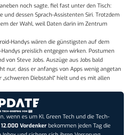
eben noch sagte, fiel fast unter den Tisch:
ne
und dessen Sprach-Assistenten Siri. Trotzdem
tem der Wahl, weil Daten darin im Zentrum
roid-Handys wären die günstigsten auf dem
andys preislich entgegen wirken. Postumen
d von Steve Jobs. Auszüge aus Jobs bald
ht nur, dass er anfangs
von Apps wenig angetan
ür
„schweren Diebstahl“
hielt und es
mit allen
n, wenn es um KI, Green Tech und die Tech-
r
12.000 Vordenker
bekommen jeden Tag die
e Inbox und sichern sich ihren Vorsprung.