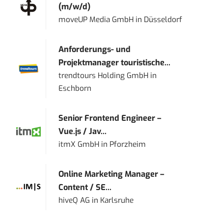
(m/w/d)
moveUP Media GmbH
in
Düsseldorf
Anforderungs- und
Projektmanager touristische...
trendtours Holding GmbH
in
Eschborn
Senior Frontend Engineer –
Vue.js / Jav...
itmX GmbH
in
Pforzheim
Online Marketing Manager –
Content / SE...
hiveQ AG
in
Karlsruhe