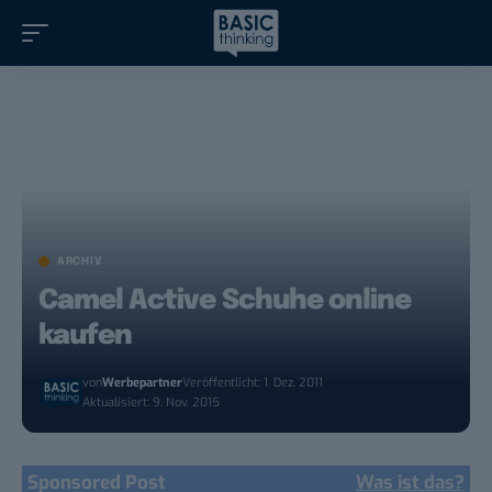
ARCHIV
Camel Active Schuhe online
kaufen
von
Werbepartner
Veröffentlicht: 1. Dez. 2011
Aktualisiert: 9. Nov. 2015
Sponsored Post
Was ist das?