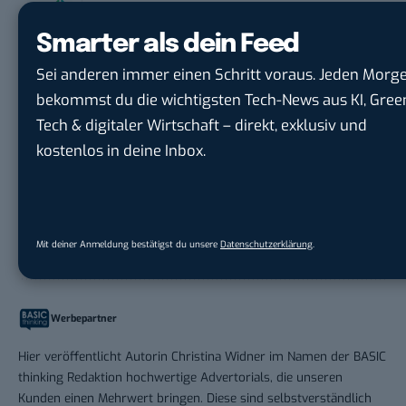
DVGW Deutscher Verein des Gas- und
Wasserfac...
in
Bonn
Smarter als dein Feed
Sei anderen immer einen Schritt voraus. Jeden Morg
Social Media Manager / Content Creator
bekommst du die wichtigsten Tech-News aus KI, Gree
(m/w/d)
Tech & digitaler Wirtschaft – direkt, exklusiv und
Dr. Meyer & Meyer-Peteaux New Media
kostenlos in deine Inbox.
Compa...
in
Rastede
Mit deiner Anmeldung bestätigst du unsere
Datenschutzerklärung
.
Werbepartner
Hier veröffentlicht Autorin Christina Widner im Namen der BASIC
thinking Redaktion hochwertige Advertorials, die unseren
Kunden einen Mehrwert bringen. Diese sind selbstverständlich