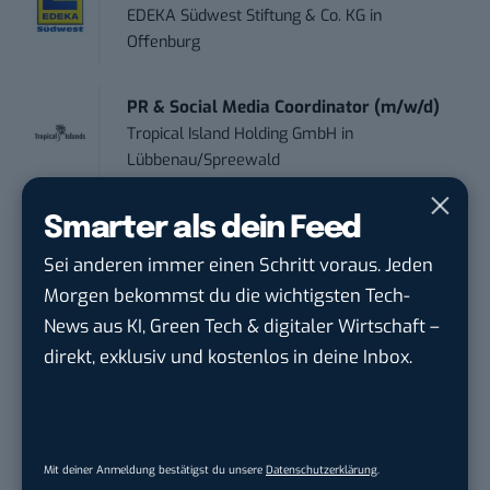
EDEKA Südwest Stiftung & Co. KG
in
Offenburg
PR & Social Media Coordinator (m/w/d)
Tropical Island Holding GmbH
in
Lübbenau/Spreewald
Smarter als dein Feed
Social Media Consultant & Account Lead
(m...
Sei anderen immer einen Schritt voraus. Jeden
Social DNA GmbH
in
Frankfurt am Main,
Morgen bekommst du die wichtigsten Tech-
Frankfurt am Main
News aus KI, Green Tech & digitaler Wirtschaft –
direkt, exklusiv und kostenlos in deine Inbox.
Sales-Manager (m/w/d) Online-
Marketing
.wtv Württemberger Medien GmbH & ...
in
Heilbronn, F...
Mit deiner Anmeldung bestätigst du unsere
Datenschutzerklärung
.