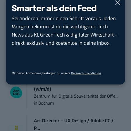
Smarter als dein Feed
Anforderungs- und Projektmanager
touristische...
Sei anderen immer einen Schritt voraus. Jeden
trendtours Holding GmbH
in
Eschborn
Morgen bekommst du die wichtigsten Tech-
News aus KI, Green Tech & digitaler Wirtschaft –
Praktikant*in – Social Media
direkt, exklusiv und kostenlos in deine Inbox.
Management...
Garados Swimwear – MWN Holding GmbH
in
Düsseldorf
Mit deiner Anmeldung bestätigst du unsere
Datenschutzerklärung
.
Community Manager:in Open Source
(w/m/d)
Zentrum für Digitale Souveränität der Öffe...
in
Bochum
Art Director – UX Design / Adobe CC /
P...