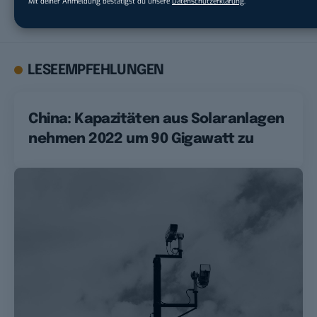
Mit deiner Anmeldung bestätigst du unsere
Datenschutzerklärung
.
Artikel auf BASIC thinking geschrieben.
LESEEMPFEHLUNGEN
China: Kapazitäten aus Solaranlagen
nehmen 2022 um 90 Gigawatt zu