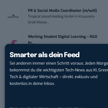
PR & Social Media Coordinator (m/w/d)
Tropical Island Holding GmbH
in
Krausnick-
Groß Wasse...
Working Student Digital Learning – R&D
Pr...
Brainlab
in
Munich
Smarter als dein Feed
Sei anderen immer einen Schritt voraus. Jeden Morg
bekommst du die wichtigsten Tech-News aus KI, Gree
Tech & digitaler Wirtschaft – direkt, exklusiv und
kostenlos in deine Inbox.
Jürgen Vielmeier
Jürgen Vielmeier ist Journalist und Blogger seit 2001. Er lebt in
Bonn, liebt das Rheinland und hat von 2010 bis 2012 über 1.500