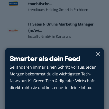
touristische...
trendtours Holding GmbH
in
Eschborn
IT Sales & Online Marketing Manager
(m/w/...
Instaffo GmbH
in
Karlsruhe
Marketing Manager – Content
Marketing /...
Smarter als dein Feed
Acura Fachklinik GmbH
in
Albstadt
Sei anderen immer einen Schritt voraus. Jeden
Morgen bekommst du die wichtigsten Tech-
Content Marketing Specialist Product &
News aus KI, Green Tech & digitaler Wirtschaft –
Te...
direkt, exklusiv und kostenlos in deine Inbox.
Ferdinand Bilstein GmbH & Co. KG
in
Ennepetal