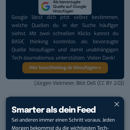
Google lässt dich jetzt selbst bestimmen,
welche Quellen du in der Suche häufiger
siehst. Mit zwei schnellen Klicks kannst du
BASIC thinking kostenlos als bevorzugte
Quelle hinzufügen und damit unabhängigen
Tech-Journalismus unterstützen. Vielen Dank!
Hier basicthinking.de hinzufügen
(Jürgen Vielmeier, Bild:
Dell
(
CC BY 2.0
))
Du möchtest nicht abgehängt werden
, wenn es um
KI, Green Tech und die Tech-Themen von Morgen
Smarter als dein Feed
geht? Über 12.000 smarte Leser bekommen jeden
Sei anderen immer einen Schritt voraus. Jeden
Tag UPDATE, unser Tech-Briefing mit den
Morgen bekommst du die wichtigsten Tech-