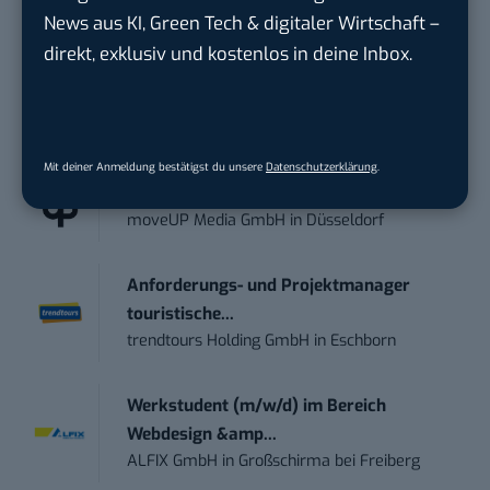
wichtigsten News des Tages – und sichern sich
News aus KI, Green Tech & digitaler Wirtschaft –
damit ihren Vorsprung.
Hier kannst du dich
direkt, exklusiv und kostenlos in deine Inbox.
kostenlos anmelden.
STELLENANZEIGEN
Mit deiner Anmeldung bestätigst du unsere
Datenschutzerklärung
.
Social Media Content Creator (m/w/d)
moveUP Media GmbH
in
Düsseldorf
Anforderungs- und Projektmanager
touristische...
trendtours Holding GmbH
in
Eschborn
Werkstudent (m/w/d) im Bereich
Webdesign &amp...
ALFIX GmbH
in
Großschirma bei Freiberg