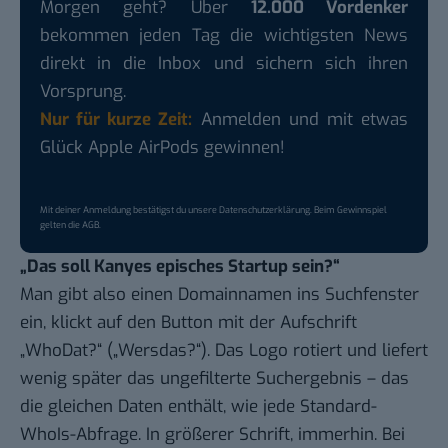
Morgen geht? Über
12.000 Vordenker
bekommen jeden Tag die wichtigsten News
direkt in die Inbox und sichern sich ihren
Vorsprung.
Nur für kurze Zeit:
Anmelden und mit etwas
Glück Apple AirPods gewinnen!
Mit deiner Anmeldung bestätigst du unsere
Datenschutzerklärung
. Beim Gewinnspiel
gelten die
AGB
.
„Das soll Kanyes episches Startup sein?“
Man gibt also einen Domainnamen ins Suchfenster
ein, klickt auf den Button mit der Aufschrift
„WhoDat?“ („Wersdas?“). Das Logo rotiert und liefert
wenig später das ungefilterte Suchergebnis – das
die gleichen Daten enthält, wie jede Standard-
WhoIs-Abfrage. In größerer Schrift, immerhin.
Bei