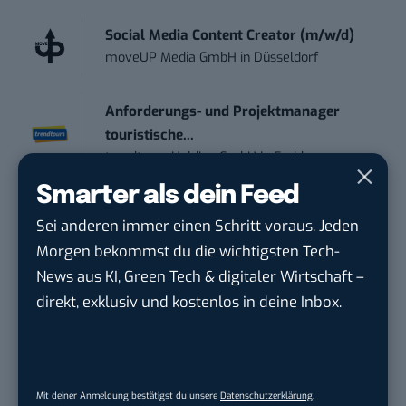
Social Media Content Creator (m/w/d)
moveUP Media GmbH
in
Düsseldorf
Anforderungs- und Projektmanager
touristische...
trendtours Holding GmbH
in
Eschborn
Smarter als dein Feed
Mitarbeiter (m/w/d) Customer
Sei anderen immer einen Schritt voraus. Jeden
Engagement / Soc...
Morgen bekommst du die wichtigsten Tech-
BBBank eG
in
Berlin, Frankfurt am Main,
News aus KI, Green Tech & digitaler Wirtschaft –
Karlsruhe
direkt, exklusiv und kostenlos in deine Inbox.
Senior ASIC Digital Lead – ATPG & M...
Bosch Gruppe
in
Reutlingen
Mit deiner Anmeldung bestätigst du unsere
Datenschutzerklärung
.