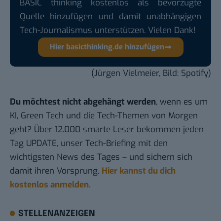
BASIC thinking kostenlos als bevorzugte
Quelle hinzufügen und damit unabhängigen
Tech-Journalismus unterstützen. Vielen Dank!
Hier basicthinking.de hinzufügen
(Jürgen Vielmeier, Bild: Spotify)
Du möchtest nicht abgehängt werden
, wenn es um
KI, Green Tech und die Tech-Themen von Morgen
geht? Über 12.000 smarte Leser bekommen jeden
Tag UPDATE, unser Tech-Briefing mit den
wichtigsten News des Tages – und sichern sich
damit ihren Vorsprung.
Hier kannst du dich
kostenlos anmelden.
STELLENANZEIGEN