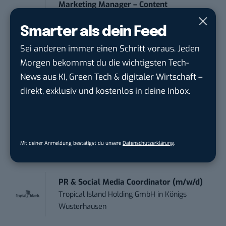
Marketing Manager – Content
Marketing /...
Smarter als dein Feed
Acura Fachklinik GmbH
in
Albstadt
Sei anderen immer einen Schritt voraus. Jeden
Content Marketing Specialist Product &
Morgen bekommst du die wichtigsten Tech-
Te...
News aus KI, Green Tech & digitaler Wirtschaft –
Ferdinand Bilstein GmbH & Co. KG
in
direkt, exklusiv und kostenlos in deine Inbox.
Ennepetal
Social Media Manager (w/m/d)
ENERVIE - Südwestfalen Energie und Wasser
Mit deiner Anmeldung bestätigst du unsere
Datenschutzerklärung
.
AG
in
Hagen
PR & Social Media Coordinator (m/w/d)
Tropical Island Holding GmbH
in
Königs
Wusterhausen