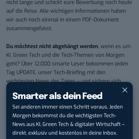
nicht lange und schickt eure Bewerbung noch heute
auf die Reise. Alle wichtigen Informationen haben
wir auch noch einmal in einem
PDF-Dokument
zusammengefasst.
Du möchtest nicht abgehängt werden
, wenn es um
KI, Green Tech und die Tech-Themen von Morgen
geht? Über 12.000 smarte Leser bekommen jeden
Tag UPDATE, unser Tech-Briefing mit den
wichtigsten News des Tages – und sichern sich
damit ihren Vorsprung.
Hier kannst du dich
Smarter als dein Feed
kostenlos anmelden.
Sei anderen immer einen Schritt voraus. Jeden
Morgen bekommst du die wichtigsten Tech-
STELLENANZEIGEN
News aus KI, Green Tech & digitaler Wirtschaft –
direkt, exklusiv und kostenlos in deine Inbox.
Social Media Content Creator (m/w/d)