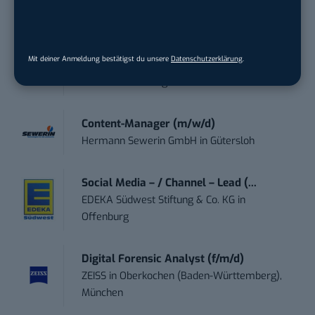
moveUP Media GmbH
in
Düsseldorf
Anforderungs- und Projektmanager
Mit deiner Anmeldung bestätigst du unsere
Datenschutzerklärung
.
touristische...
trendtours Holding GmbH
in
Eschborn
Content-Manager (m/w/d)
Hermann Sewerin GmbH
in
Gütersloh
Social Media – / Channel – Lead (...
EDEKA Südwest Stiftung & Co. KG
in
Offenburg
Digital Forensic Analyst (f/m/d)
ZEISS
in
Oberkochen (Baden-Württemberg),
München