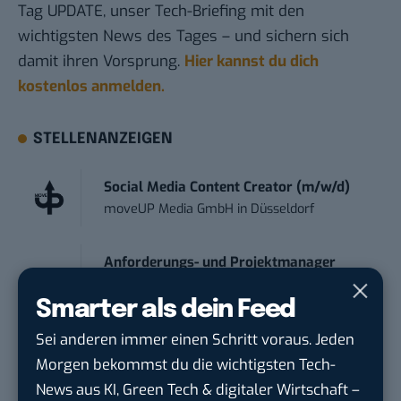
Tag UPDATE, unser Tech-Briefing mit den
wichtigsten News des Tages – und sichern sich
damit ihren Vorsprung.
Hier kannst du dich
kostenlos anmelden.
STELLENANZEIGEN
Social Media Content Creator (m/w/d)
moveUP Media GmbH
in
Düsseldorf
Anforderungs- und Projektmanager
touristische...
Smarter als dein Feed
trendtours Holding GmbH
in
Eschborn
Sei anderen immer einen Schritt voraus. Jeden
Teamleiter (m/w/d) Customer
Morgen bekommst du die wichtigsten Tech-
Engagement / Soci...
News aus KI, Green Tech & digitaler Wirtschaft –