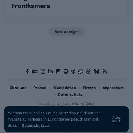
Frontkamera
Mehr anzeigen
Über uns
Presse
Mediadaten
Firmen
Impressum
Datenschutz
© 2003 - 2026 BASIC thinking GmbH
Wir benutzen Cookies, um die Nutzerfreundlichkeit der
Alles
iPhone 17 Pro sichern:
Für 1 € +
Website zu verbessern. Durch deinen Besuch stimmst
klar!
200 € Hardware-Bonus!
du dem
Datenschutz
zu.
Anzeige