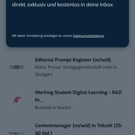
BBBank eG
in
Berlin, Frankfurt am Main,
direkt, exklusiv und kostenlos in deine Inbox.
Karlsruhe
Content Manager (m/w/g) mit
Schwerpunkt Socia...
Mit deiner Anmeldung bestätigst du unsere
Datenschutzerklärung
.
LEUCHTTURM1917
in
Geesthacht
Editorial Prompt Engineer (m/w/d)
Motor Presse Verlagsgesellschaft mbH
in
Stuttgart
Working Student Digital Learning – R&D
Pr...
Brainlab
in
Munich
Contentmanager (m/w/d) in Teilzeit (25-
30 Std.)