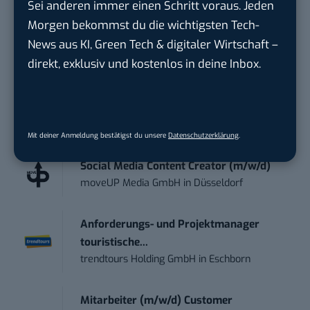
Sei anderen immer einen Schritt voraus. Jeden
geht? Über 12.000 smarte Leser bekommen jeden
Morgen bekommst du die wichtigsten Tech-
Tag UPDATE, unser Tech-Briefing mit den
News aus KI, Green Tech & digitaler Wirtschaft –
wichtigsten News des Tages – und sichern sich
direkt, exklusiv und kostenlos in deine Inbox.
damit ihren Vorsprung.
Hier kannst du dich
kostenlos anmelden.
STELLENANZEIGEN
Mit deiner Anmeldung bestätigst du unsere
Datenschutzerklärung
.
Social Media Content Creator (m/w/d)
moveUP Media GmbH
in
Düsseldorf
Anforderungs- und Projektmanager
touristische...
trendtours Holding GmbH
in
Eschborn
Mitarbeiter (m/w/d) Customer