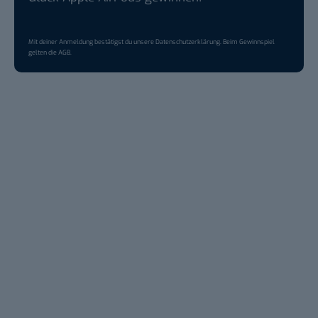
Mit deiner Anmeldung bestätigst du unsere
Datenschutzerklärung
. Beim Gewinnspiel
gelten die
AGB
.