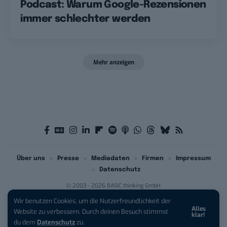
Podcast: Warum Google-Rezensionen
immer schlechter werden
Mehr anzeigen
Über uns
Presse
Mediadaten
Firmen
Impressum
Datenschutz
© 2003 - 2026 BASIC thinking GmbH
Wir benutzen Cookies, um die Nutzerfreundlichkeit der
Alles
iPhone 17 Pro sichern:
Für 1 € +
Website zu verbessern. Durch deinen Besuch stimmst
klar!
200 € Hardware-Bonus!
du dem
Datenschutz
zu.