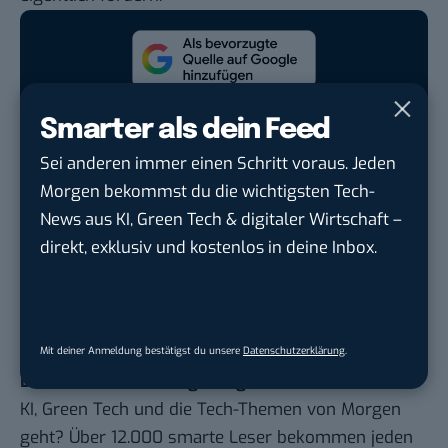
Google lässt dich jetzt selbst bestimmen,
welche Quellen du in der Suche häufiger
Smarter als dein Feed
siehst. Mit zwei schnellen Klicks kannst du
Sei anderen immer einen Schritt voraus. Jeden
BASIC thinking kostenlos als bevorzugte
Morgen bekommst du die wichtigsten Tech-
Quelle hinzufügen und damit unabhängigen
News aus KI, Green Tech & digitaler Wirtschaft –
Tech-Journalismus unterstützen. Vielen Dank!
direkt, exklusiv und kostenlos in deine Inbox.
Hier basicthinking.de hinzufügen
Bild: Flickr /
tiseb
(
CC BY2.0
)
Mit deiner Anmeldung bestätigst du unsere
Datenschutzerklärung
.
Du möchtest nicht abgehängt werden
, wenn es um
KI, Green Tech und die Tech-Themen von Morgen
geht? Über 12.000 smarte Leser bekommen jeden