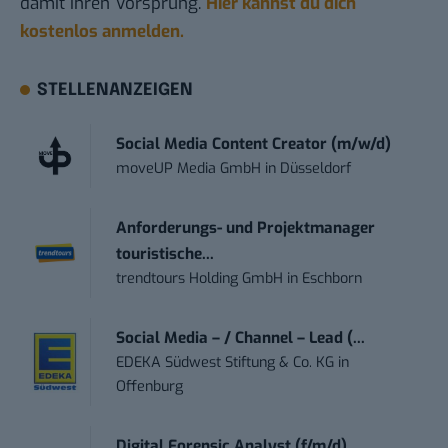
damit ihren Vorsprung.
Hier kannst du dich
kostenlos anmelden.
STELLENANZEIGEN
Social Media Content Creator (m/w/d)
moveUP Media GmbH
in
Düsseldorf
Anforderungs- und Projektmanager
touristische...
trendtours Holding GmbH
in
Eschborn
Social Media – / Channel – Lead (...
EDEKA Südwest Stiftung & Co. KG
in
Offenburg
Digital Forensic Analyst (f/m/d)