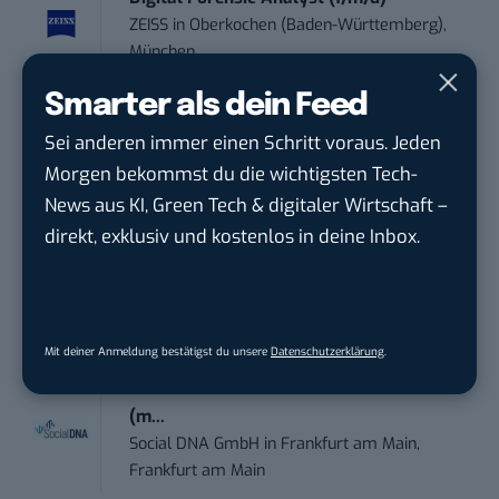
ZEISS
in
Oberkochen (Baden-Württemberg),
München
Smarter als dein Feed
Social Media Manager (w/m/d)
Sei anderen immer einen Schritt voraus. Jeden
ENERVIE - Südwestfalen Energie und Wasser
Morgen bekommst du die wichtigsten Tech-
AG
in
Hagen
News aus KI, Green Tech & digitaler Wirtschaft –
direkt, exklusiv und kostenlos in deine Inbox.
Performance Marketing Manager
Schwerpunkt Pai...
EDEKA Südwest Stiftung & Co. KG
in
Offenburg
Mit deiner Anmeldung bestätigst du unsere
Datenschutzerklärung
.
Social Media Consultant & Account Lead
(m...
Social DNA GmbH
in
Frankfurt am Main,
Frankfurt am Main