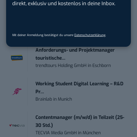
direkt, exklusiv und kostenlos in deine Inbox.
STELLENANZEIGEN
Social Media Content Creator (m/w/d)
moveUP Media GmbH
in
Düsseldorf
Mit deiner Anmeldung bestätigst du unsere
Datenschutzerklärung
.
Anforderungs- und Projektmanager
touristische...
trendtours Holding GmbH
in
Eschborn
Working Student Digital Learning – R&D
Pr...
Brainlab
in
Munich
Contentmanager (m/w/d) in Teilzeit (25-
30 Std.)
TECVIA Media GmbH
in
München