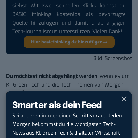
siehst. Mit zwei schnellen Klicks kannst du
BASIC thinking kostenlos als bevorzugte
Quelle hinzufügen und damit unabhängigen
Tech-Journalismus unterstützen. Vielen Dank!
Hier basicthinking.de hinzufügen
Bild: Screenshot
Du möchtest nicht abgehängt werden
, wenn es um
KI, Green Tech und die Tech-Themen von Morgen
geht? Über 12.000 smarte Leser bekommen jeden
Tag UPDATE, unser Tech-Briefing mit den
Smarter als dein Feed
wichtigsten News des Tages – und sichern sich
Sei anderen immer einen Schritt voraus. Jeden
damit ihren Vorsprung.
Hier kannst du dich
Morgen bekommst du die wichtigsten Tech-
kostenlos anmelden.
News aus KI, Green Tech & digitaler Wirtschaft –