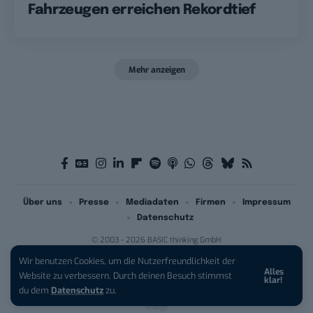
Fahrzeugen erreichen Rekordtief
Mehr anzeigen
Über uns
Presse
Mediadaten
Firmen
Impressum
Datenschutz
© 2003 - 2026 BASIC thinking GmbH
Wir benutzen Cookies, um die Nutzerfreundlichkeit der
Alles
iPhone 17 Pro sichern:
Für 1 € +
Website zu verbessern. Durch deinen Besuch stimmst
klar!
200 € Hardware-Bonus!
du dem
Datenschutz
zu.
Anzeige