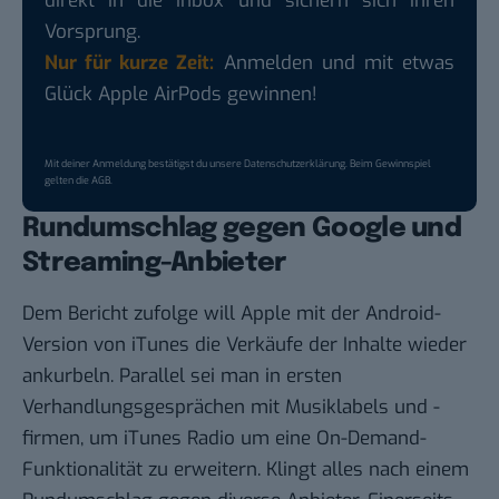
direkt in die Inbox und sichern sich ihren
Vorsprung.
Nur für kurze Zeit:
Anmelden und mit etwas
Glück Apple AirPods gewinnen!
Mit deiner Anmeldung bestätigst du unsere
Datenschutzerklärung
. Beim Gewinnspiel
gelten die
AGB
.
Rundumschlag gegen Google und
Streaming-Anbieter
Dem Bericht zufolge will Apple mit der Android-
Version von iTunes die Verkäufe der Inhalte wieder
ankurbeln. Parallel sei man in ersten
Verhandlungsgesprächen mit Musiklabels und -
firmen, um iTunes
Radio
um eine On-Demand-
Funktionalität zu erweitern. Klingt alles nach einem