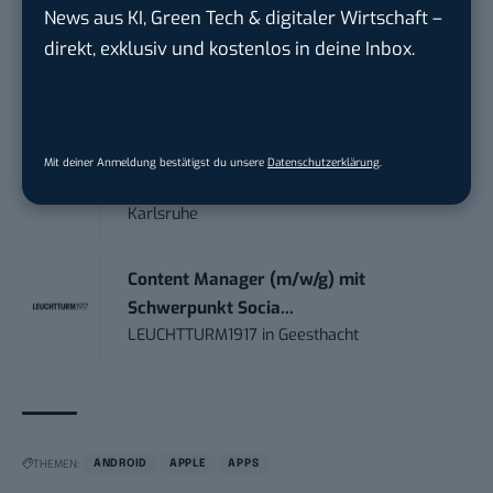
Kommunikation mit d...
News aus KI, Green Tech & digitaler Wirtschaft –
DIHK | Deutsche Industrie- und
direkt, exklusiv und kostenlos in deine Inbox.
Handelskammer
in
Berlin
Teamleiter (m/w/d) Customer
Engagement / Soci...
Mit deiner Anmeldung bestätigst du unsere
Datenschutzerklärung
.
BBBank eG
in
Berlin, Frankfurt am Main,
Karlsruhe
Content Manager (m/w/g) mit
Schwerpunkt Socia...
LEUCHTTURM1917
in
Geesthacht
THEMEN:
ANDROID
APPLE
APPS