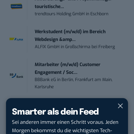
touristische...
trendtours Holding GmbH
in
Eschborn
Werkstudent (m/w/d) im Bereich
Webdesign &amp...
ALFIX GmbH
in
Großschirma bei Freiberg
Mitarbeiter (m/w/d) Customer
Engagement / Soc...
BBBank eG
in
Berlin, Frankfurt am Main,
Karlsruhe
Senior ASIC Digital Lead – ATPG & M...
Smarter als dein Feed
Bosch Gruppe
in
Reutlingen
Sei anderen immer einen Schritt voraus. Jeden
Volontärin / Volontär für
Morgen bekommst du die wichtigsten Tech-