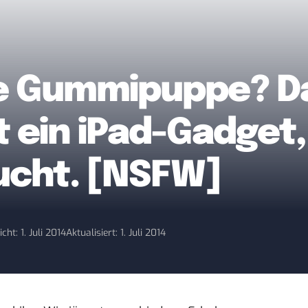
ne Gummipuppe? Da
t ein iPad-Gadget
ucht. [NSFW]
cht: 1. Juli 2014
Aktualisiert: 1. Juli 2014