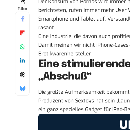
Der Konsum von Pornos wird immer m
Teilen
berichteten
, rufen
immer mehr User
W
Smartphone und Tablet auf. Verständl
rasant.
Eine Industrie, die davon auch profitie
Damit meinen wir nicht iPhone-Cases
Erotikwarenhersteller.
Eine stimulierend
„Abschuß“
Die größte Aufmerksamkeit bekommt ge
Produzent von Sextoys hat
sein „Laun
ein ganz spezielles Gadget für iPad-Be