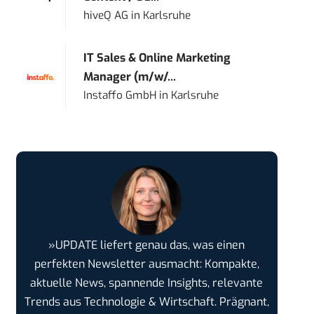
hiveQ AG
in
Karlsruhe
IT Sales & Online Marketing
Manager (m/w/...
Instaffo GmbH
in
Karlsruhe
»UPDATE liefert genau das, was einen
perfekten Newsletter ausmacht: Kompakte,
aktuelle News, spannende Insights, relevante
Trends aus Technologie & Wirtschaft. Prägnant,