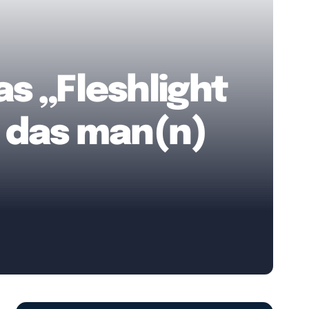
s „Fleshlight
, das man(n)