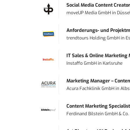
Social Media Content Creato
moveUP Media GmbH
in
Düsse
Anforderungs- und Projektma
trendtours Holding GmbH
in
E
IT Sales & Online Marketing
Instaffo GmbH
in
Karlsruhe
Marketing Manager – Content
Acura Fachklinik GmbH
in
Albs
Content Marketing Specialist 
Ferdinand Bilstein GmbH & Co.