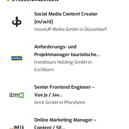
Social Media Content Creator
(m/w/d)
moveUP Media GmbH
in
Düsseldorf
Anforderungs- und
Projektmanager touristische...
trendtours Holding GmbH
in
Eschborn
Senior Frontend Engineer –
Vue.js / Jav...
itmX GmbH
in
Pforzheim
Online Marketing Manager –
Content / SE...