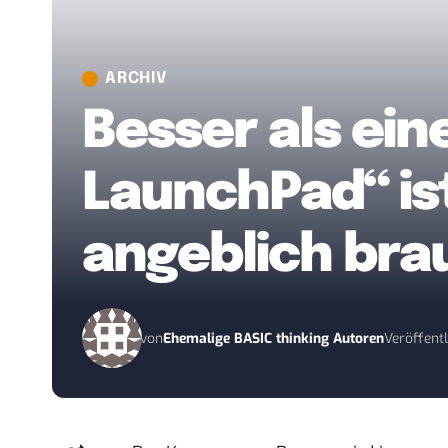
ARCHIV
Besser als ei
LaunchPad“ is
angeblich bra
von
Ehemalige BASIC thinking Autoren
Veröffentli