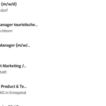
r (m/w/d)
ldorf
nager touristische...
schborn
 Manager (m/w/...
 Marketing /...
tadt
Product & Te...
 KG
in
Ennepetal