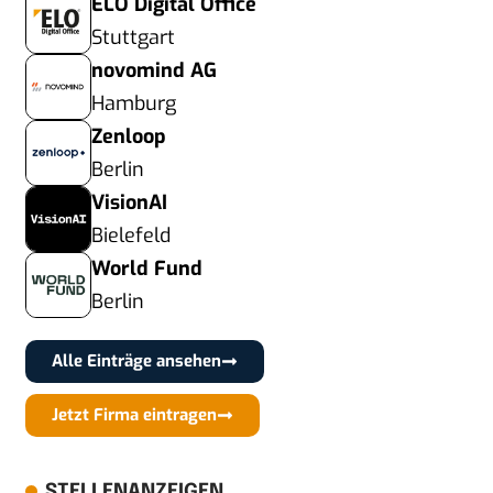
ELO Digital Office
Stuttgart
novomind AG
Hamburg
Zenloop
Berlin
VisionAI
Bielefeld
World Fund
Berlin
Alle Einträge ansehen
Jetzt Firma eintragen
STELLENANZEIGEN