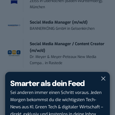
ZEISS
in
Oberkochen (Baden-Württemberg),
München
Social Media Manager (m/w/d)
BANNERKÖNIG GmbH
in
Gelsenkirchen
Social Media Manager / Content Creator
(m/w/d)
Dr. Meyer & Meyer-Peteaux New Media
Compa...
in
Rastede
Social Media Manager –
Smarter als dein Feed
Webkommunikation...
Open Experience GmbH
in
Karlsruhe
Sei anderen immer einen Schritt voraus. Jeden
Morgen bekommst du die wichtigsten Tech-
Content Manager (m/w/g) mit
News aus KI, Green Tech & digitaler Wirtschaft –
Schwerpunkt Socia...
direkt, exklusiv und kostenlos in deine Inbox.