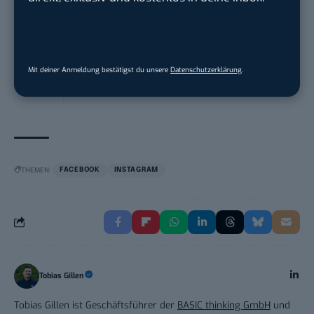
LEUCHTTURM1917
in
Geesthacht
PR & Social Media Coordinator (m/w/d)
Tropical Island Holding GmbH
in
Krausnick-
Mit deiner Anmeldung bestätigst du unsere
Datenschutzerklärung
.
Groß Wasse...
THEMEN:
FACEBOOK
INSTAGRAM
Tobias Gillen
Tobias Gillen ist Geschäftsführer der
BASIC thinking GmbH
und