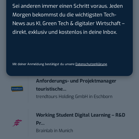
wichtigsten News des Tages – und sichern sich
Sei anderen immer einen Schritt voraus. Jeden
damit ihren Vorsprung.
Hier kannst du dich
Morgen bekommst du die wichtigsten Tech-
kostenlos anmelden.
News aus KI, Green Tech & digitaler Wirtschaft –
direkt, exklusiv und kostenlos in deine Inbox.
STELLENANZEIGEN
Social Media Content Creator (m/w/d)
moveUP Media GmbH
in
Düsseldorf
Mit deiner Anmeldung bestätigst du unsere
Datenschutzerklärung
.
Anforderungs- und Projektmanager
touristische...
trendtours Holding GmbH
in
Eschborn
Working Student Digital Learning – R&D
Pr...
Brainlab
in
Munich