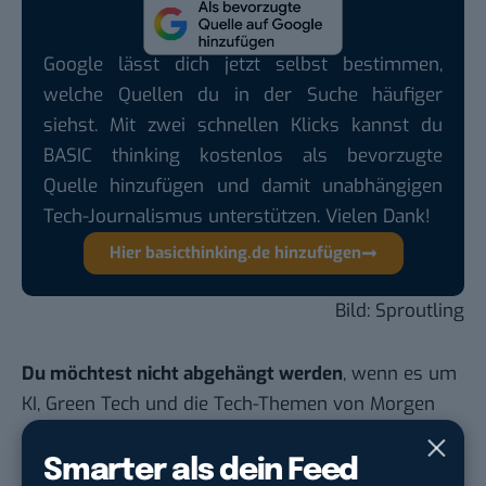
Google lässt dich jetzt selbst bestimmen,
welche Quellen du in der Suche häufiger
siehst. Mit zwei schnellen Klicks kannst du
BASIC thinking kostenlos als bevorzugte
Quelle hinzufügen und damit unabhängigen
Tech-Journalismus unterstützen. Vielen Dank!
Hier basicthinking.de hinzufügen
Bild: Sproutling
Du möchtest nicht abgehängt werden
, wenn es um
KI, Green Tech und die Tech-Themen von Morgen
geht? Über 12.000 smarte Leser bekommen jeden
Tag UPDATE, unser Tech-Briefing mit den
Smarter als dein Feed