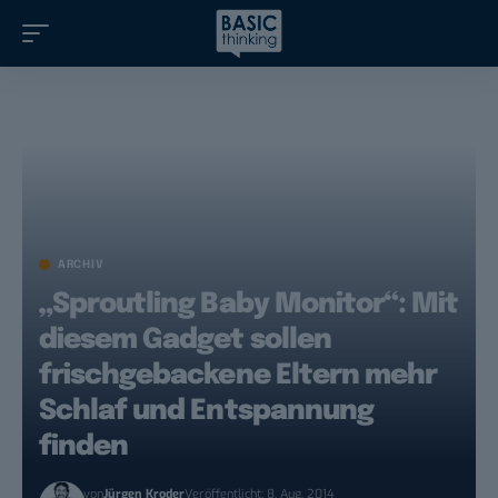
ARCHIV
„Sproutling Baby Monitor“: Mit
diesem Gadget sollen
frischgebackene Eltern mehr
Schlaf und Entspannung
finden
von
Jürgen Kroder
Veröffentlicht: 8. Aug. 2014