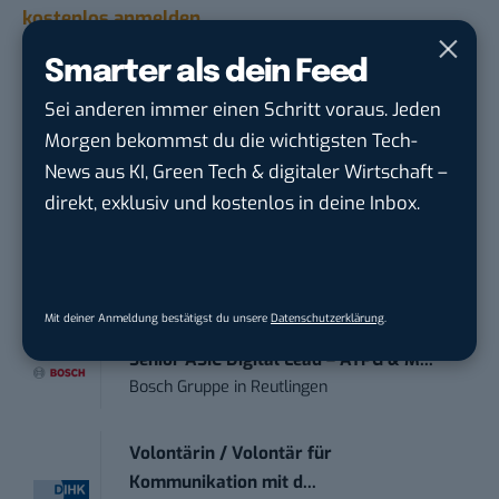
kostenlos anmelden.
Smarter als dein Feed
STELLENANZEIGEN
Sei anderen immer einen Schritt voraus. Jeden
Morgen bekommst du die wichtigsten Tech-
Social Media Content Creator (m/w/d)
News aus KI, Green Tech & digitaler Wirtschaft –
moveUP Media GmbH
in
Düsseldorf
direkt, exklusiv und kostenlos in deine Inbox.
Anforderungs- und Projektmanager
touristische...
trendtours Holding GmbH
in
Eschborn
Mit deiner Anmeldung bestätigst du unsere
Datenschutzerklärung
.
Senior ASIC Digital Lead – ATPG & M...
Bosch Gruppe
in
Reutlingen
Volontärin / Volontär für
Kommunikation mit d...