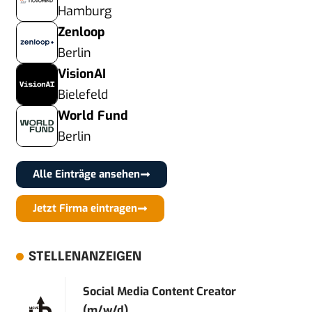
Hamburg
Zenloop
Berlin
VisionAI
Bielefeld
World Fund
Berlin
Alle Einträge ansehen
Jetzt Firma eintragen
STELLENANZEIGEN
Social Media Content Creator
(m/w/d)