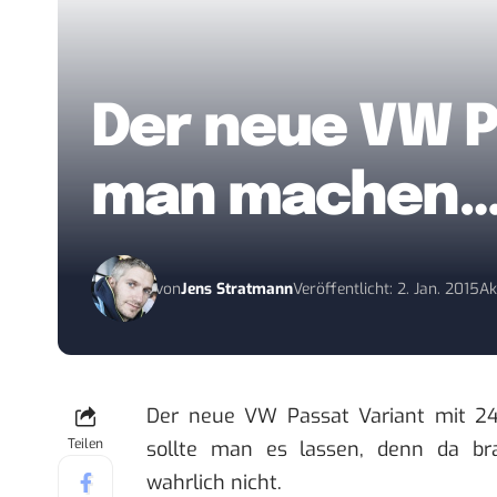
Der neue VW P
man machen
von
Jens Stratmann
Veröffentlicht: 2. Jan. 2015
Ak
Der neue VW Passat Variant mit 2
Teilen
sollte man es lassen, denn da br
wahrlich nicht.