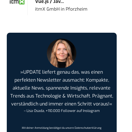
Vue.js / Jav...
itmX GmbH
in
Pforzheim
»UPDATE liefert genau das, was einen
perfekten Newsletter ausmacht: Kompakte,
aktuelle News, spannende Insights, relevante
Trends aus Technologie & Wirtschaft. Prägnant,
verständlich und immer einen Schritt voraus!«
– Lisa Osada, +110.000 Follower auf Instagram
Mit deiner Anmeldung bestätigst du unsere
Datenschutzerklärung