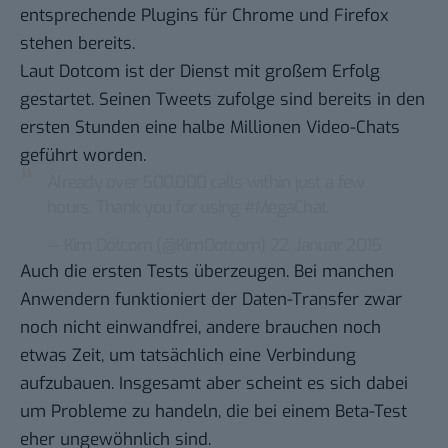
entsprechende Plugins für Chrome und Firefox
stehen bereits.
Laut Dotcom ist der Dienst mit großem Erfolg
gestartet. Seinen
Tweets
zufolge sind bereits in den
ersten Stunden eine halbe Millionen Video-Chats
geführt worden.
Already over 500,000 calls within just a few
hours. Thank you for using
#MegaChat
.
— Kim Dotcom (@KimDotcom)
22. Januar 2015
Auch die ersten Tests überzeugen. Bei manchen
Anwendern funktioniert der
Daten-Transfer
zwar
noch nicht einwandfrei,
andere
brauchen noch
etwas Zeit, um tatsächlich eine Verbindung
aufzubauen. Insgesamt aber scheint es sich dabei
um Probleme zu handeln, die bei einem Beta-Test
eher ungewöhnlich sind.