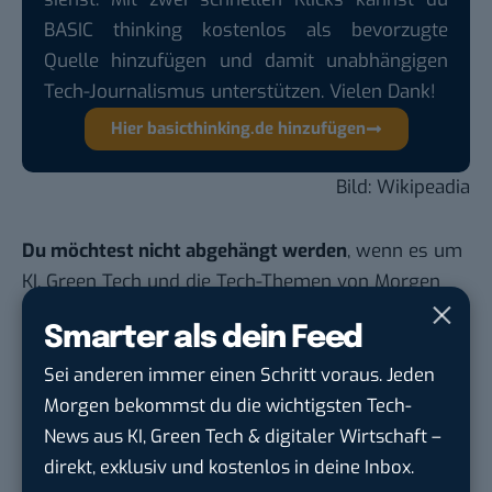
BASIC thinking kostenlos als bevorzugte
Quelle hinzufügen und damit unabhängigen
Tech-Journalismus unterstützen. Vielen Dank!
Hier basicthinking.de hinzufügen
Bild:
Wikipeadia
Du möchtest nicht abgehängt werden
, wenn es um
KI, Green Tech und die Tech-Themen von Morgen
geht? Über 12.000 smarte Leser bekommen jeden
Smarter als dein Feed
Tag UPDATE, unser Tech-Briefing mit den
wichtigsten News des Tages – und sichern sich
Sei anderen immer einen Schritt voraus. Jeden
damit ihren Vorsprung.
Hier kannst du dich
Morgen bekommst du die wichtigsten Tech-
kostenlos anmelden.
News aus KI, Green Tech & digitaler Wirtschaft –
direkt, exklusiv und kostenlos in deine Inbox.