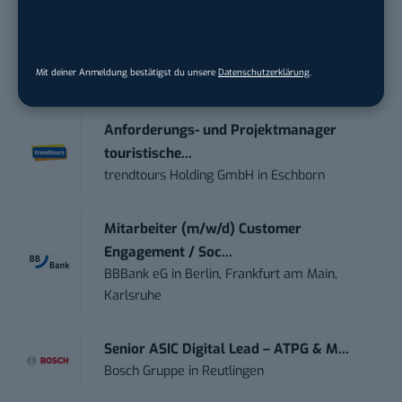
STELLENANZEIGEN
Social Media Content Creator (m/w/d)
Mit deiner Anmeldung bestätigst du unsere
Datenschutzerklärung
.
moveUP Media GmbH
in
Düsseldorf
Anforderungs- und Projektmanager
touristische...
trendtours Holding GmbH
in
Eschborn
Mitarbeiter (m/w/d) Customer
Engagement / Soc...
BBBank eG
in
Berlin, Frankfurt am Main,
Karlsruhe
Senior ASIC Digital Lead – ATPG & M...
Bosch Gruppe
in
Reutlingen