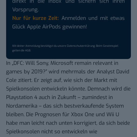
direkt in die Inbox und sichern sich ihren
Vorsprung.
Nur für kurze Zeit:
Anmelden und mit etwas
Glück Apple AirPods gewinnen!
Mit deiner Anmeldung bestätigst du unsere
Datenschutzerklärung
. Beim Gewinnspiel
gelten die
AGB
.
In
„DFC: Will Sony, Microsoft remain relevant in
games by 2019?”
wird mehrmals der Analyst David
Cole zitiert. Er zeigt auf, wie sich der Markt mit
Spielkonsolen entwickeln könnte. Demnach wird die
Playstation 4 auch in Zukunft – zumindest in
Nordamerika – das sich bestverkaufende System
bleiben. Die Prognosen für Xbox One und Wii U
habe man leicht nach unten korrigiert, da sich beide
Spielkonsolen nicht so entwickeln wie