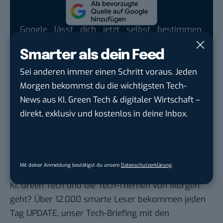
Google lässt dich jetzt selbst bestimmen,
welche Quellen du in der Suche häufiger
Smarter als dein Feed
siehst. Mit zwei schnellen Klicks kannst du
BASIC thinking kostenlos als bevorzugte
Sei anderen immer einen Schritt voraus. Jeden
Quelle hinzufügen und damit unabhängigen
Morgen bekommst du die wichtigsten Tech-
Tech-Journalismus unterstützen. Vielen Dank!
News aus KI, Green Tech & digitaler Wirtschaft –
direkt, exklusiv und kostenlos in deine Inbox.
Hier basicthinking.de hinzufügen
Bilder: Sony, DFC Intelligence
Mit deiner Anmeldung bestätigst du unsere
Datenschutzerklärung
.
Du möchtest nicht abgehängt werden
, wenn es um
KI, Green Tech und die Tech-Themen von Morgen
geht? Über 12.000 smarte Leser bekommen jeden
Tag UPDATE, unser Tech-Briefing mit den