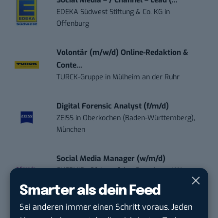
EDEKA Südwest Stiftung & Co. KG
in
Offenburg
Volontär (m/w/d) Online-Redaktion &
Conte...
TURCK-Gruppe
in
Mülheim an der Ruhr
Digital Forensic Analyst (f/m/d)
ZEISS
in
Oberkochen (Baden-Württemberg),
München
Social Media Manager (w/m/d)
ENERVIE - Südwestfalen Energie und Wasser
AG
in
Hagen
Smarter als dein Feed
Sei anderen immer einen Schritt voraus. Jeden
PR & Social Media Coordinator (m/w/d)