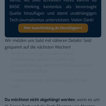
siehst. Mit zwei schnellen Klicks kannst du
BASIC thinking kostenlos als bevorzugte
Quelle hinzufügen und damit unabhängigen
Tech-Journalismus unterstützen. Vielen Dank!
Hier basicthinking.de hinzufügen
Wir melden uns bald mit näheren Details! Seid
gespannt auf die nächsten Wochen!
So gehts weiter:
@TobiasGillen
bleibt
Chefredakteur, übernimmt zudem die
Geschäftsführung, altes Team bleibt zusammen
http://t.co/Jq1Uf5XpAd
— BASICthinking.de (@basicthinking)
30. April
2015
Du möchtest nicht abgehängt werden
, wenn es um