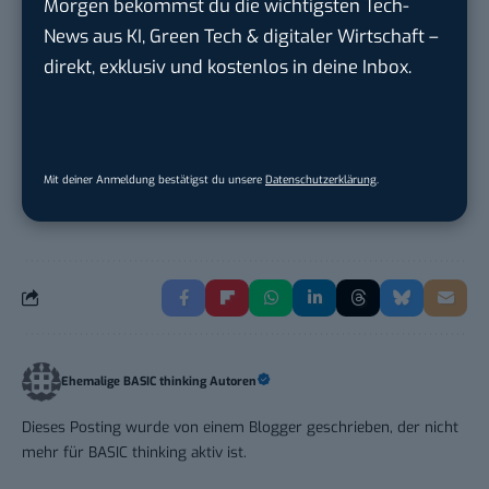
Morgen bekommst du die wichtigsten Tech-
Tropical Island Holding GmbH
in
Königs
News aus KI, Green Tech & digitaler Wirtschaft –
Wusterhausen
direkt, exklusiv und kostenlos in deine Inbox.
Performance Marketing Manager
Schwerpunkt Pai...
EDEKA Südwest Stiftung & Co. KG
in
Mit deiner Anmeldung bestätigst du unsere
Datenschutzerklärung
.
Offenburg
Ehemalige BASIC thinking Autoren
Dieses Posting wurde von einem Blogger geschrieben, der nicht
mehr für BASIC thinking aktiv ist.