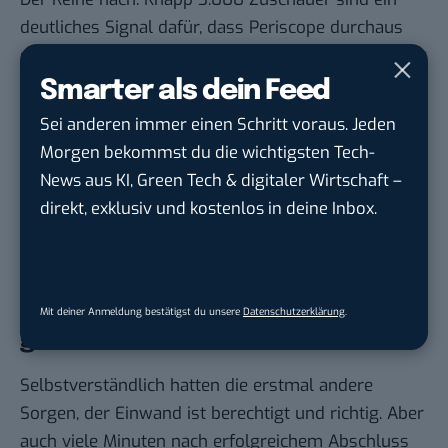
deutliches Signal dafür, dass Periscope durchaus
großes Potenzial für schnelle Live-Berichterstattung
hat. Die Zahl kommt aber sicher auch daher
Smarter als dein Feed
zustande, weil
BILD
den Reporter und seinen
Sei anderen immer einen Schritt voraus. Jeden
Stream über die Website ordentlich beworben hat.
Morgen bekommst du die wichtigsten Tech-
Trotzdem ist es ein Statement. Ganz im Gegensatz
News aus KI, Green Tech & digitaler Wirtschaft –
zu den wenigen Eindrücken, die es sonst so gab.
direkt, exklusiv und kostenlos in deine Inbox.
Journalist Daniel Fiene
fragt sich
„bei so vielen
jungen Leuten“ ganz richtig: „Dann doch recht wenig
Periscope, Meerkat und Snapchat dabei, was?“
Facebook kann
Mit deiner Anmeldung bestätigst du unsere
Datenschutzerklärung
.
geschlossen bleiben
Selbstverständlich hatten die erstmal andere
Sorgen, der Einwand ist berechtigt und richtig. Aber
auch viele Minuten nach erfolgreichem Abschluss