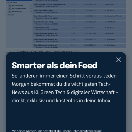
Elgato eyeTV Software – Intelligenter EPG
Smarter als dein Feed
Sei anderen immer einen Schritt voraus. Jeden
Elgato eyeTV Software – Filmarchiv der fertigen Aufnahmen
Morgen bekommst du die wichtigsten Tech-
Die Qualität des Streams hängt davon ab, wie gut
News aus KI, Green Tech & digitaler Wirtschaft –
euer Netzwerk ist. Gigabit-Ethernet oder WLAN im
direkt, exklusiv und kostenlos in deine Inbox.
802.11n-Standard sollte es schon sein, um HD-
Inhalte ruckelfrei genießen zu können – je
schlechter der W-Lan Empfang ist, desto mehr
Artefakte finden sich im Stream wieder.
Mit deiner Anmeldung bestätigst du unsere
Datenschutzerklärung
.