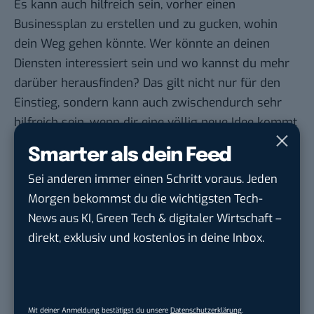
Es kann auch hilfreich sein, vorher einen
Businessplan
zu erstellen und zu gucken, wohin
dein Weg gehen könnte. Wer könnte an deinen
Diensten interessiert sein und wo kannst du mehr
darüber herausfinden? Das gilt nicht nur für den
Einstieg, sondern kann auch zwischendurch sehr
hilfreich sein, wenn dir eine völlig neue Idee kommt
oder du deine Geschäftsidee erweitern möchtest.
Smarter als dein Feed
Von nichts kommt nichts
Sei anderen immer einen Schritt voraus. Jeden
Jeder Neuanfang ist erstmal schwer. Erwarte nicht,
Morgen bekommst du die wichtigsten Tech-
dass du über Nacht zum Millionär wirst. Oft kann es
News aus KI, Green Tech & digitaler Wirtschaft –
auch Jahre dauern, bis du dir ein erfolgreiches
direkt, exklusiv und kostenlos in deine Inbox.
Business als digitaler Nomade aufgebaut hast und
davon solide Einkünfte bekommst. Manchmal heißt
das, dass du auf Extravaganzen in der ersten Zeit
als digitaler Nomade verzichten musst. Es heißt
Mit deiner Anmeldung bestätigst du unsere
Datenschutzerklärung
.