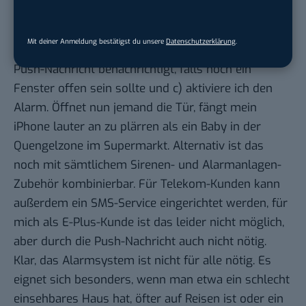
Alarmmodus geschaltet. Gehe ich nun also aus
dem Haus, drücke ich den Wandtaster. Dadurch
Mit deiner Anmeldung bestätigst du unsere
Datenschutzerklärung
.
fahren a) alle Heizkörper herunter, b) werde ich per
Push-Nachricht benachrichtigt, falls noch ein
Fenster offen sein sollte und c) aktiviere ich den
Alarm. Öffnet nun jemand die Tür, fängt mein
iPhone lauter an zu plärren als ein Baby in der
Quengelzone im Supermarkt. Alternativ ist das
noch mit sämtlichem Sirenen- und Alarmanlagen-
Zubehör kombinierbar. Für Telekom-Kunden kann
außerdem ein SMS-Service eingerichtet werden, für
mich als E-Plus-Kunde ist das leider nicht möglich,
aber durch die Push-Nachricht auch nicht nötig.
Klar, das Alarmsystem ist nicht für alle nötig. Es
eignet sich besonders, wenn man etwa ein schlecht
einsehbares Haus hat, öfter auf Reisen ist oder ein