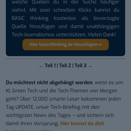
welche Quellen du in der Suche häufiger
siehst. Mit zwei schnellen Klicks kannst du
BASIC thinking kostenlos als bevorzugte
Quelle hinzufügen und damit unabhängigen
Tech-Journalismus unterstützen. Vielen Dank!
Hier basicthinking.de hinzufügen
←
Teil 1
| Teil 2 |
Teil 3
→
Du möchtest nicht abgehängt werden
, wenn es um
KI, Green Tech und die Tech-Themen von Morgen
geht? Über 12.000 smarte Leser bekommen jeden
Tag UPDATE, unser Tech-Briefing mit den
wichtigsten News des Tages – und sichern sich
damit ihren Vorsprung.
Hier kannst du dich