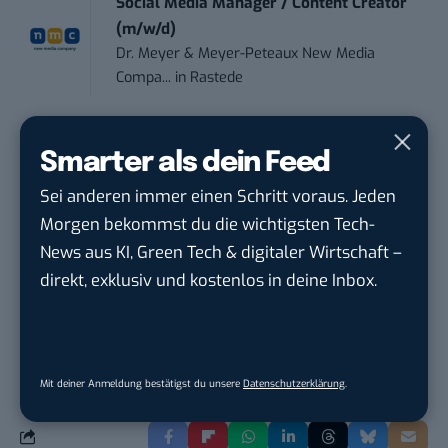
Social Media Manager / Content Creator
(m/w/d)
Dr. Meyer & Meyer-Peteaux New Media
Compa...
in
Rastede
Social Media Specialist (w/m/d)
Smarter als dein Feed
Personalwerk GmbH
in
Karben
Sei anderen immer einen Schritt voraus. Jeden
Content Creator (m/w/d)
Morgen bekommst du die wichtigsten Tech-
OAS AG
in
Bremen
News aus KI, Green Tech & digitaler Wirtschaft –
direkt, exklusiv und kostenlos in deine Inbox.
THEMEN:
FACEBOOK
Mit deiner Anmeldung bestätigst du unsere
Datenschutzerklärung
.