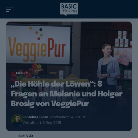
MONEY
„Die Höhle der Löwen“: 8
Fragen an Melanie und Holger
Brosig von VeggiePur
von
Tobias Gillen
Veröffentlicht: 4. Okt. 2016
Aktualisiert: 3. Sep. 2018
Bild: VOX