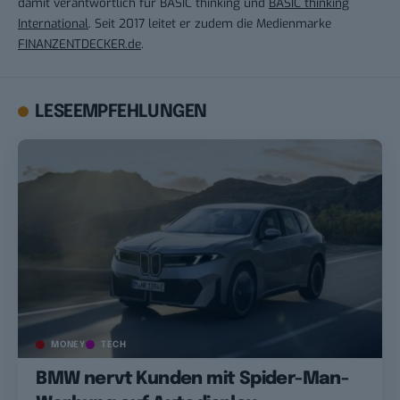
damit verantwortlich für BASIC thinking und
BASIC thinking
International
. Seit 2017 leitet er zudem die Medienmarke
FINANZENTDECKER.de
.
LESEEMPFEHLUNGEN
MONEY
TECH
BMW nervt Kunden mit Spider-Man-