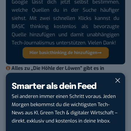
Google lässt dich jetzt selbst bestimmen,
welche Quellen du in der Suche häufiger
siehst. Mit zwei schnellen Klicks kannst du
BASIC thinking kostenlos als bevorzugte
Quelle hinzufügen und damit unabhängigen
Tech-Journalismus unterstützen. Vielen Dank!
Hier basicthinking.de hinzufügen
Alles zu „Die Höhle der Löwen“ gibt es
in
unserem Special zur Show
.
Smarter als dein Feed
Du möchtest nicht abgehängt werden
, wenn es um
Sei anderen immer einen Schritt voraus. Jeden
KI, Green Tech und die Tech-Themen von Morgen
Morgen bekommst du die wichtigsten Tech-
geht? Über 12.000 smarte Leser bekommen jeden
News aus KI, Green Tech & digitaler Wirtschaft –
Tag UPDATE, unser Tech-Briefing mit den
direkt, exklusiv und kostenlos in deine Inbox.
wichtigsten News des Tages – und sichern sich