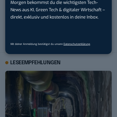
Morgen bekommst du die wichtigsten Tech-
Ekki Kern
News aus KI, Green Tech & digitaler Wirtschaft –
direkt, exklusiv und kostenlos in deine Inbox.
Ekki ist Medienjournalist und probiert Technologien gerne aus,
entdeckt dabei aber nicht selten die Vorzüge des Analogen.
Diskutieren über das alles kann man mit ihm ganz hervorragend,
für die Zeitung schreibt er über Medien und Verbraucherthemen,
privat für seinen Watchblog
Radiowatcher
.
Mit deiner Anmeldung bestätigst du unsere
Datenschutzerklärung
.
LESEEMPFEHLUNGEN