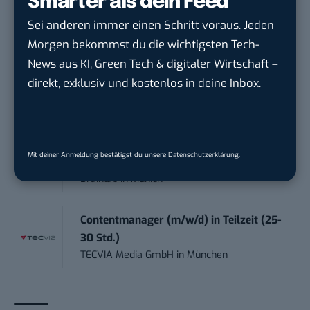
Smarter als dein Feed
Schwerpunkt Socia...
Sei anderen immer einen Schritt voraus. Jeden
LEUCHTTURM1917
in
Geesthacht
Morgen bekommst du die wichtigsten Tech-
News aus KI, Green Tech & digitaler Wirtschaft –
Editorial Prompt Engineer (m/w/d)
direkt, exklusiv und kostenlos in deine Inbox.
Motor Presse Verlagsgesellschaft mbH
in
Stuttgart
Working Student Digital Learning – R&D
Mit deiner Anmeldung bestätigst du unsere
Datenschutzerklärung
.
Pr...
Brainlab
in
Munich
Contentmanager (m/w/d) in Teilzeit (25-
30 Std.)
TECVIA Media GmbH
in
München