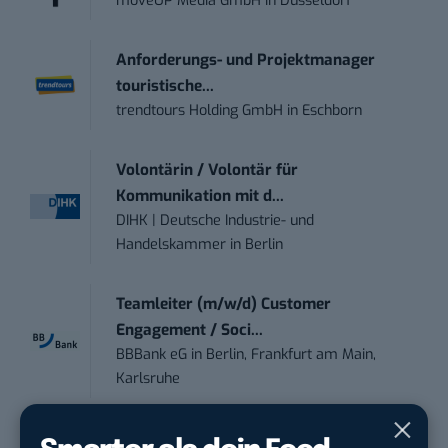
moveUP Media GmbH
in
Düsseldorf
Anforderungs- und Projektmanager
touristische...
trendtours Holding GmbH
in
Eschborn
Volontärin / Volontär für
Kommunikation mit d...
DIHK | Deutsche Industrie- und
Handelskammer
in
Berlin
Teamleiter (m/w/d) Customer
Engagement / Soci...
BBBank eG
in
Berlin, Frankfurt am Main,
Karlsruhe
Content Manager (m/w/g) mit